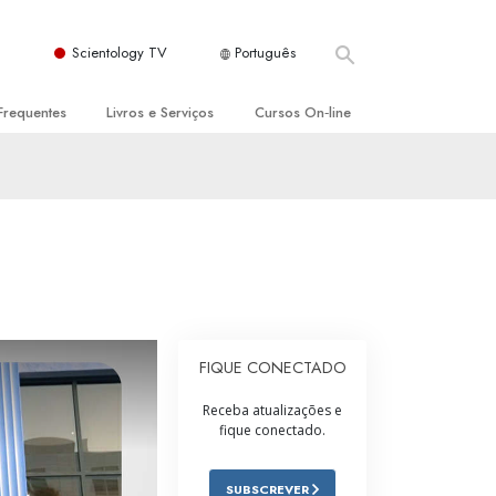
Scientology TV
Português
Frequentes
Livros e Serviços
Cursos On‑line
es e Princípios Básicos
s para Principiantes
Como Resolver Conflitos
a Igreja
olivros
As Dinâmicas da Existência
ção de Scientology
erências Introdutórias
Os Componentes da Compreensão
s Introdutórios
Soluções para Um Ambiente Perigoso
iços Introdutórios
Ajudas para Doenças e Ferimentos
FIQUE CONECTADO
Integridade e Honestidade
Receba atualizações e
fique conectado.
Casamento
A Escala de Tom Emocional
SUBSCREVER
ogy