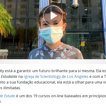
a?
ity está a garantir um futuro brilhante para si mesma. Ela e
 Estudante
na
Igreja de Scientology de Los Angeles
e com a 
mo a sua fundação educacional, ela está a olhar para uma v
s ilimitadas.
de Estudo
é um dos 19 cursos on‑line baseados em princípio
y.