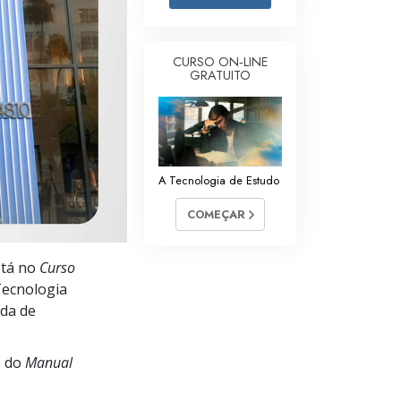
Respostas às Drogas
Crianças
CURSO ON‑LINE
GRATUITO
Ferramentas para o Local do Trabalho
Ética e as Condições
A Causa da Supressão
A Tecnologia de Estudo
Investigações
COMEÇAR
Bases da Organização
stá no
Curso
Fundamentos das Relações Públicas
Tecnologia
Metas e Objetivos
ida de
A Tecnologia de Estudo
s do
Manual
Comunicação