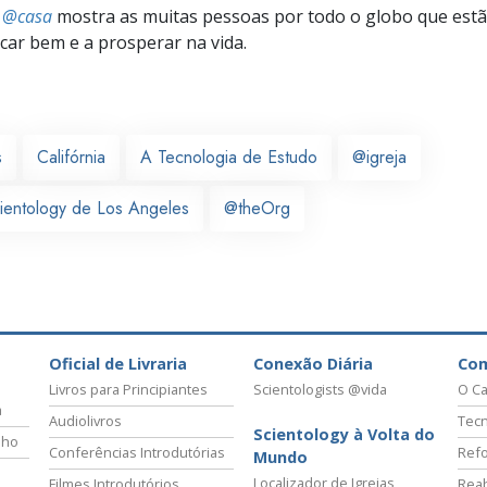
s @casa
mostra as muitas pessoas por todo o globo que estão
icar bem e a prosperar na vida.
s
Califórnia
A Tecnologia de Estudo
@igreja
cientology de Los Angeles
@theOrg
Oficial de Livraria
Conexão Diária
Co
Livros para Principiantes
Scientologists @vida
O Ca
a
Audiolivros
Tecn
Scientology à Volta do
lho
Conferências Introdutórias
Refo
Mundo
Localizador de Igrejas
Filmes Introdutórios
Reab