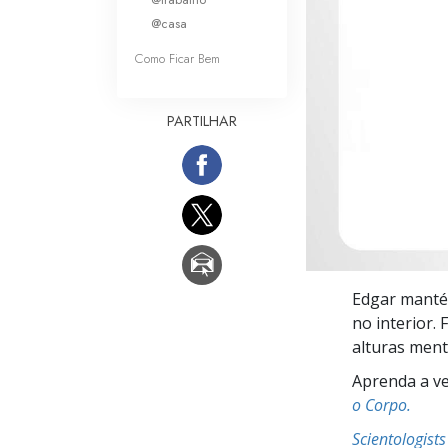
O que é a Grandez
@casa
Como Ficar Bem
PARTILHAR
Edgar manté
no interior.
alturas ment
Aprenda a ve
o Corpo.
Scientologist