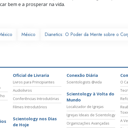
icar bem e a prosperar na vida.
México
México
Dianetics: O Poder da Mente sobre o Co
Oficial de Livraria
Conexão Diária
Co
Livros para Principiantes
Scientologists @vida
O Ca
a
Audiolivros
Tecn
Scientology à Volta do
lho
Conferências Introdutórias
Refo
Mundo
Localizador de Igrejas
Filmes Introdutórios
Reab
Tox
Igrejas Ideais de Scientology
Scientology nos Dias
A Ve
ios
Organizações Avançadas
de Hoje