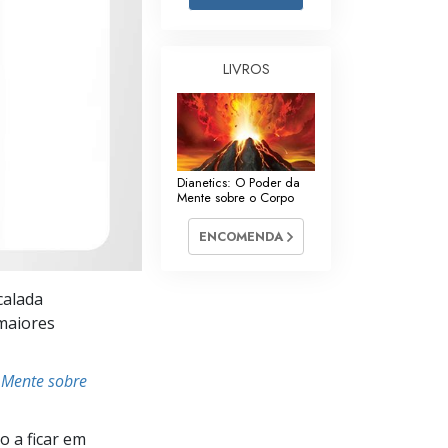
Respostas às Drogas
Crianças
LIVROS
Ferramentas para o Local do Trabalho
Ética e as Condições
Dianetics: O Poder da
A Causa da Supressão
Mente sobre o Corpo
Investigações
ENCOMENDA
Bases da Organização
calada
Fundamentos das Relações Públicas
 maiores
Metas e Objetivos
 Mente sobre
A Tecnologia de Estudo
Comunicação
 a ficar em