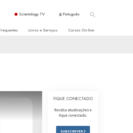
Scientology TV
Português
Frequentes
Livros e Serviços
Cursos On‑line
es e Princípios Básicos
s para Principiantes
Como Resolver Conflitos
a Igreja
olivros
As Dinâmicas da Existência
ção de Scientology
erências Introdutórias
Os Componentes da Compreensão
s Introdutórios
Soluções para Um Ambiente Perigoso
iços Introdutórios
Ajudas para Doenças e Ferimentos
FIQUE CONECTADO
Integridade e Honestidade
Receba atualizações e
fique conectado.
Casamento
A Escala de Tom Emocional
SUBSCREVER
ogy