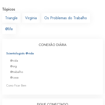
Tópicos
Triangle
Virginia
Os Problemas do Trabalho
@life
CONEXÃO DIÁRIA
Scientologists @vida
@vida
@org
@trabalho
@casa
Como Ficar Bem
FIQUE CONECTADO