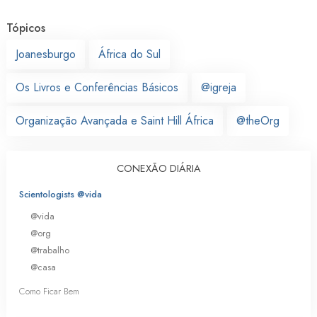
Tópicos
Joanesburgo
África do Sul
Os Livros e Conferências Básicos
@igreja
Organização Avançada e Saint Hill África
@theOrg
CONEXÃO DIÁRIA
Scientologists @vida
@vida
@org
@trabalho
@casa
Como Ficar Bem