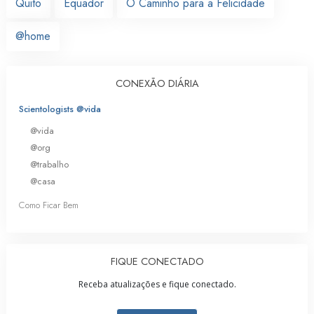
Quito
Equador
O Caminho para a Felicidade
@home
CONEXÃO DIÁRIA
Scientologists @vida
@vida
@org
@trabalho
@casa
Como Ficar Bem
FIQUE CONECTADO
Receba atualizações e fique conectado.