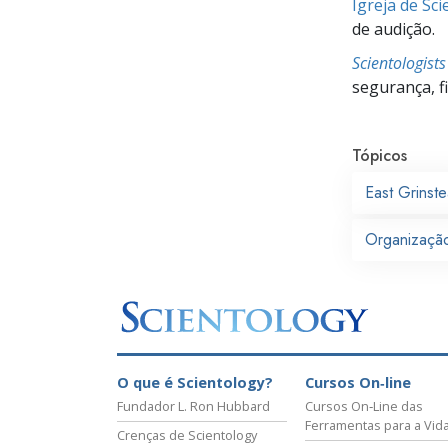
Igreja de Sc
de audição.
Scientologist
segurança, f
Tópicos
East Grinst
Organização
O que é Scientology?
Cursos On‑line
Fundador L. Ron Hubbard
Cursos On‑Line das
Ferramentas para a Vid
Crenças de Scientology