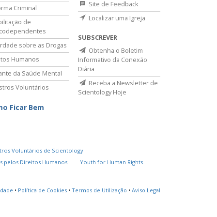
Site de Feedback
rma Criminal
Localizar uma Igreja
ilitação de
icodependentes
SUBSCREVER
rdade sobre as Drogas
Obtenha o Boletim
itos Humanos
Informativo da Conexão
Diária
lante da Saúde Mental
Receba a Newsletter de
stros Voluntários
Scientology Hoje
o Ficar Bem
tros Voluntários de Scientology
s pelos Direitos Humanos
Youth for Human Rights
cidade
•
Política de Cookies
•
Termos de Utilização
•
Aviso Legal