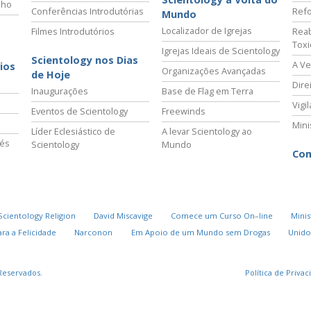
lho
Conferências Introdutórias
Refo
Mundo
Localizador de Igrejas
Filmes Introdutórios
Reab
Tox
Igrejas Ideais de Scientology
Scientology nos Dias
A Ve
ios
Organizações Avançadas
de Hoje
Dire
Inaugurações
Base de Flag em Terra
Vigi
Eventos de Scientology
Freewinds
Mini
Líder Eclesiástico de
A levar Scientology ao
vés
Scientology
Mundo
Com
Scientology Religion
David Miscavige
Comece um Curso On–line
Minis
ra a Felicidade
Narconon
Em Apoio de um Mundo sem Drogas
Unido
Reservados.
Política de Priva