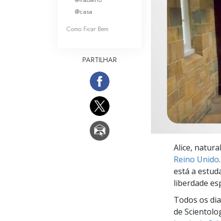
O que é a Grandez
@casa
Como Ficar Bem
PARTILHAR
Alice, natur
Reino Unido
está a estud
liberdade esp
Todos os dia
de Scientolo