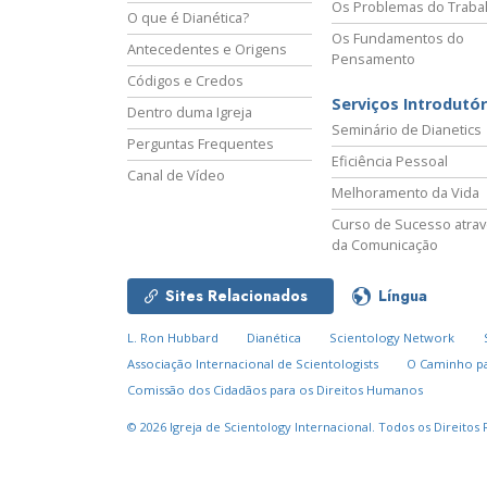
Os Problemas do Traba
O que é Dianética?
Os Fundamentos do
Antecedentes e Origens
Pensamento
Códigos e Credos
Serviços Introdutór
Dentro duma Igreja
Seminário de Dianetics
Perguntas Frequentes
Eficiência Pessoal
Canal de Vídeo
Melhoramento da Vida
Curso de Sucesso atra
da Comunicação
Sites Relacionados
Língua
L. Ron Hubbard
Dianética
Scientology Network
Associação Internacional de Scientologists
O Caminho pa
Comissão dos Cidadãos para os Direitos Humanos
© 2026
Igreja de Scientology Internacional.
Todos os Direitos 