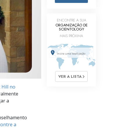
Respostas às Drogas
Crianças
ENCONTRE A SUA
ORGANIZAÇÃO DE
SCIENTOLOGY
Ferramentas para o Local do Trabalho
MAIS PRÓXIMA
Ética e as Condições
A Causa da Supressão
Investigações
Bases da Organização
VER A LISTA
Hill no
Fundamentos das Relações Públicas
ralmente
Metas e Objetivos
çar a
A Tecnologia de Estudo
nselhamento
Comunicação
ontre a