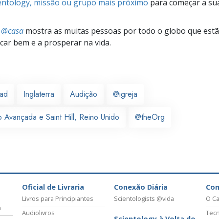
ientology, missão ou grupo mais próximo
para começar a su
s @casa
mostra as muitas pessoas por todo o globo que estão
icar bem e a prosperar na vida.
ead
Inglaterra
Audição
@igreja
 Avançada e Saint Hill, Reino Unido
@theOrg
Oficial de Livraria
Conexão Diária
Co
Livros para Principiantes
Scientologists @vida
O Ca
a
Audiolivros
Tecn
Scientology à Volta do