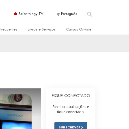
Scientology TV
Português
Frequentes
Livros e Serviços
Cursos On‑line
es e Princípios Básicos
s para Principiantes
Como Resolver Conflitos
a Igreja
olivros
As Dinâmicas da Existência
ção de Scientology
erências Introdutórias
Os Componentes da Compreensão
s Introdutórios
Soluções para Um Ambiente Perigoso
iços Introdutórios
Ajudas para Doenças e Ferimentos
FIQUE CONECTADO
Integridade e Honestidade
Receba atualizações e
fique conectado.
Casamento
A Escala de Tom Emocional
SUBSCREVER
ogy