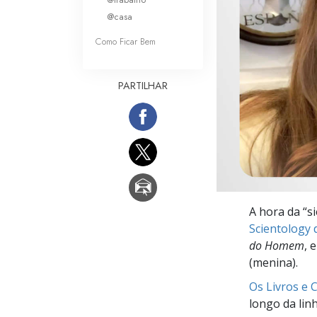
O que é a Grandez
@casa
Como Ficar Bem
PARTILHAR
A hora da “s
Scientology 
do Homem
, 
(menina).
Os Livros e 
longo da lin