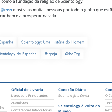
omo a fundação da religião de Scientology.
s @casa
mostra as muitas pessoas por todo o globo que estão
icar bem e a prosperar na vida.
Espanha
Scientology: Uma História do Homem
cientology de Espanha
@igreja
@theOrg
Oficial de Livraria
Conexão Diária
Co
Livros para Principiantes
Scientologists @vida
O Ca
a
Audiolivros
Tecn
Scientology à Volta do
lho
Conferências Introdutórias
Refo
Mundo