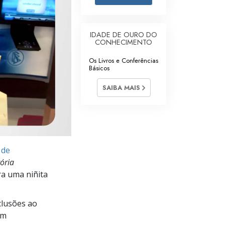
Respostas às Drogas
Crianças
IDADE DE OURO DO
CONHECIMENTO
Ferramentas para o Local do Trabalho
Os Livros e Conferências
Básicos
Ética e as Condições
SAIBA MAIS
A Causa da Supressão
Investigações
Bases da Organização
 de
Fundamentos das Relações Públicas
ória
Metas e Objetivos
ra uma niñita
A Tecnologia de Estudo
lusões ao
Comunicação
im