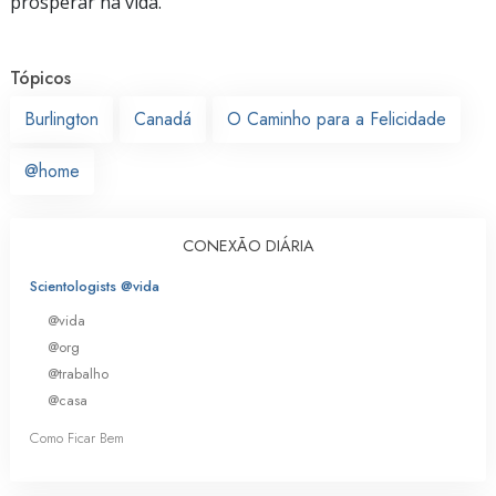
prosperar na vida.
Tópicos
Burlington
Canadá
O Caminho para a Felicidade
@home
CONEXÃO DIÁRIA
Scientologists @vida
@vida
@org
@trabalho
@casa
Como Ficar Bem