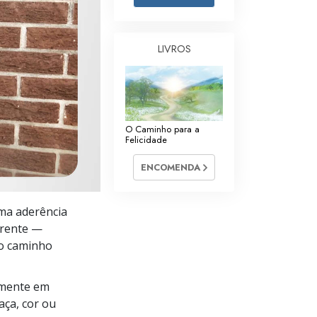
Respostas às Drogas
Crianças
LIVROS
Ferramentas para o Local do Trabalho
Ética e as Condições
O Caminho para a
A Causa da Supressão
Felicidade
Investigações
ENCOMENDA
Bases da Organização
ma aderência
Fundamentos das Relações Públicas
 frente —
Metas e Objetivos
 o caminho
A Tecnologia de Estudo
amente em
Comunicação
aça, cor ou