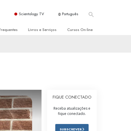
Scientology TV
Português
Frequentes
Livros e Serviços
Cursos On‑line
es e Princípios Básicos
s para Principiantes
Como Resolver Conflitos
a Igreja
olivros
As Dinâmicas da Existência
ção de Scientology
erências Introdutórias
Os Componentes da Compreensão
s Introdutórios
Soluções para Um Ambiente Perigoso
iços Introdutórios
Ajudas para Doenças e Ferimentos
FIQUE CONECTADO
Integridade e Honestidade
Receba atualizações e
fique conectado.
Casamento
A Escala de Tom Emocional
SUBSCREVER
ogy