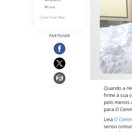
O que é a Grandez
@casa
Como Ficar Bem
PARTILHAR
Quando a nev
firme à sua 
pelo menos a
para
O Camin
Leia
O Caminh
senso comum,