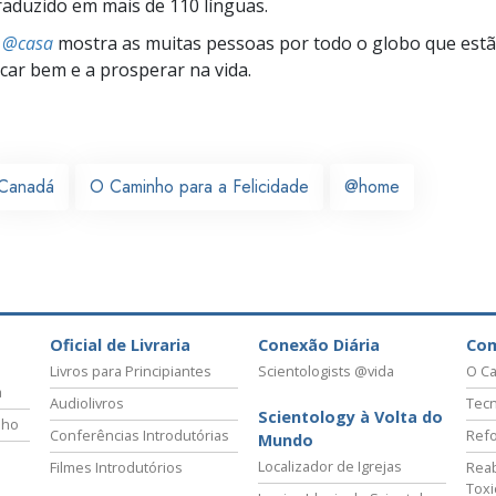
traduzido em mais de 110 línguas.
s @casa
mostra as muitas pessoas por todo o globo que estão
icar bem e a prosperar na vida.
Canadá
O Caminho para a Felicidade
@home
Oficial de Livraria
Conexão Diária
Co
Livros para Principiantes
Scientologists @vida
O Ca
a
Audiolivros
Tecn
Scientology à Volta do
lho
Conferências Introdutórias
Refo
Mundo
Localizador de Igrejas
Filmes Introdutórios
Reab
Tox