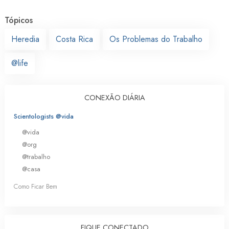
Tópicos
Heredia
Costa Rica
Os Problemas do Trabalho
@life
CONEXÃO DIÁRIA
Scientologists @vida
@vida
@org
@trabalho
@casa
Como Ficar Bem
FIQUE CONECTADO