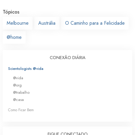
Tópicos
Melbourne
Austrália
O Caminho para a Felicidade
@home
CONEXÃO DIÁRIA
Scientologists @vida
@vida
@org
@trabalho
@casa
Como Ficar Bem
FIQUE CONECTADO