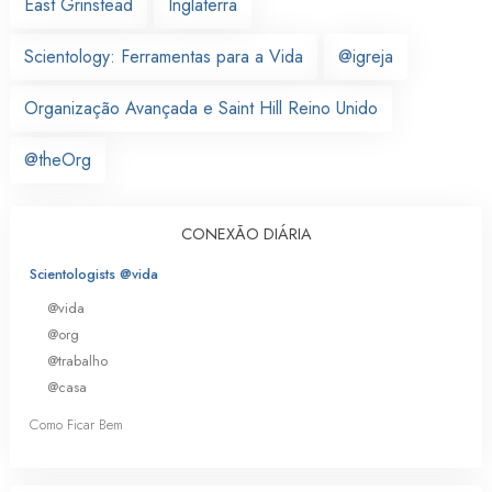
East Grinstead
Inglaterra
Scientology: Ferramentas para a Vida
@igreja
Organização Avançada e Saint Hill Reino Unido
@theOrg
CONEXÃO DIÁRIA
Scientologists @vida
@vida
@org
@trabalho
@casa
Como Ficar Bem