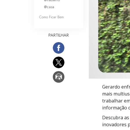
O que é a Grandez
@casa
Como Ficar Bem
PARTILHAR
Gerardo enfr
mais multius
trabalhar em
informação q
Descubra as 
inovadores pa