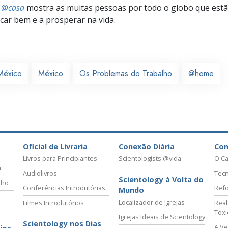
s @casa
mostra as muitas pessoas por todo o globo que estão
icar bem e a prosperar na vida.
México
México
Os Problemas do Trabalho
@home
Oficial de Livraria
Conexão Diária
Co
Livros para Principiantes
Scientologists @vida
O Ca
a
Audiolivros
Tecn
Scientology à Volta do
lho
Conferências Introdutórias
Refo
Mundo
Localizador de Igrejas
Filmes Introdutórios
Reab
Tox
Igrejas Ideais de Scientology
Scientology nos Dias
A Ve