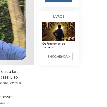
Respostas às Drogas
Crianças
LIVROS
Ferramentas para o Local do Trabalho
Ética e as Condições
Os Problemas do
A Causa da Supressão
Trabalho
Investigações
ENCOMENDA
Bases da Organização
 o seu lar
Fundamentos das Relações Públicas
casa. E ao
Metas e Objetivos
renta, com a
A Tecnologia de Estudo
ocessos
Comunicação
balho
.