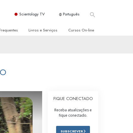
Scientology TV
Português
Frequentes
Livros e Serviços
Cursos On‑line
es e Princípios Básicos
s para Principiantes
Como Resolver Conflitos
a Igreja
olivros
As Dinâmicas da Existência
ção de Scientology
erências Introdutórias
Os Componentes da Compreensão
DO
s Introdutórios
Soluções para Um Ambiente Perigoso
iços Introdutórios
Ajudas para Doenças e Ferimentos
FIQUE CONECTADO
Integridade e Honestidade
Receba atualizações e
fique conectado.
Casamento
A Escala de Tom Emocional
SUBSCREVER
ogy