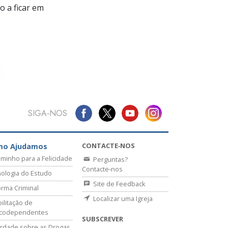
 a ficar em
SIGA‑NOS
CONTACTE‑NOS
mo Ajudamos
minho para a Felicidade
Perguntas?
Contacte‑nos
ologia do Estudo
Site de Feedback
rma Criminal
Localizar uma Igreja
ilitação de
icodependentes
SUBSCREVER
rdade sobre as Drogas