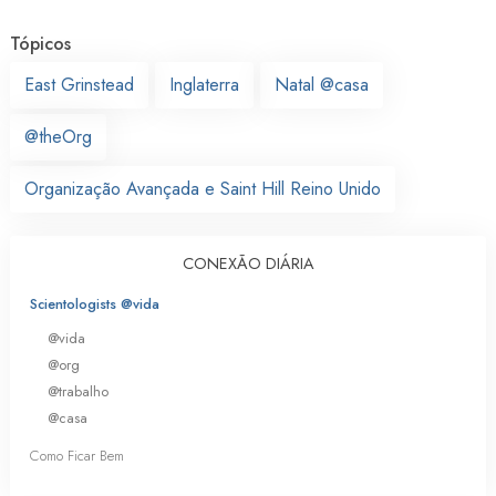
Tópicos
East Grinstead
Inglaterra
Natal @casa
@theOrg
Organização Avançada e Saint Hill Reino Unido
CONEXÃO DIÁRIA
Scientologists @vida
@vida
@org
@trabalho
@casa
Como Ficar Bem