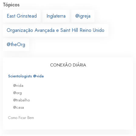
Tópicos
East Grinstead
Inglaterra
@igreja
Organização Avançada e Saint Hill Reino Unido
@theOrg
CONEXÃO DIÁRIA
Scientologists @vida
@vida
@org
@trabalho
@casa
Como Ficar Bem