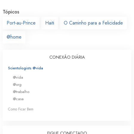
Tópicos
Port‑au‑Prince
Haiti
O Caminho para a Felicidade
@home
CONEXÃO DIÁRIA
Scientologists @vida
@vida
@org
@trabalho
@casa
Como Ficar Bem
FIQUE CONECTADO