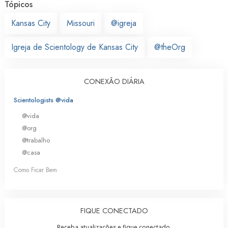
Tópicos
Kansas City
Missouri
@igreja
Igreja de Scientology de Kansas City
@theOrg
CONEXÃO DIÁRIA
Scientologists @vida
@vida
@org
@trabalho
@casa
Como Ficar Bem
FIQUE CONECTADO
Receba atualizações e fique conectado.