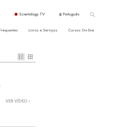
Scientology TV
Português
Frequentes
Livros e Serviços
Cursos On‑line
es e Princípios Básicos
s para Principiantes
Como Resolver Conflitos
a Igreja
olivros
As Dinâmicas da Existência
ção de Scientology
erências Introdutórias
Os Componentes da Compreensão
s Introdutórios
Soluções para Um Ambiente Perigoso
a
iços Introdutórios
Ajudas para Doenças e Ferimentos
VER VÍDEO
Integridade e Honestidade
Casamento
A Escala de Tom Emocional
ogy