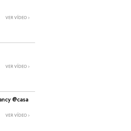
Respostas às Drogas
VER VÍDEO
Crianças
Ferramentas para o Local do Trabalho
Ética e as Condições
A Causa da Supressão
Investigações
VER VÍDEO
Bases da Organização
Fundamentos das Relações Públicas
ancy @casa
Metas e Objetivos
A Tecnologia de Estudo
VER VÍDEO
Comunicação