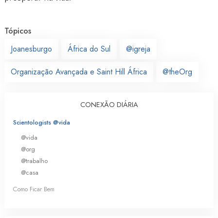
Tópicos
Joanesburgo
África do Sul
@igreja
Organização Avançada e Saint Hill África
@theOrg
CONEXÃO DIÁRIA
Scientologists @vida
@vida
@org
@trabalho
@casa
Como Ficar Bem