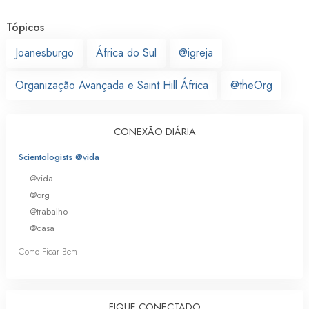
Tópicos
Joanesburgo
África do Sul
@igreja
Organização Avançada e Saint Hill África
@theOrg
CONEXÃO DIÁRIA
Scientologists @vida
@vida
@org
@trabalho
@casa
Como Ficar Bem
FIQUE CONECTADO