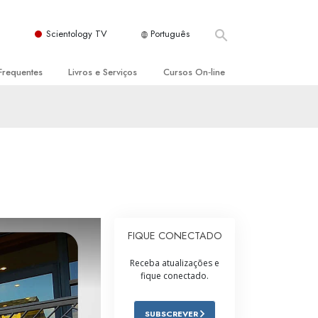
Scientology TV
Português
Frequentes
Livros e Serviços
Cursos On‑line
es e Princípios Básicos
s para Principiantes
Como Resolver Conflitos
a Igreja
olivros
As Dinâmicas da Existência
ção de Scientology
erências Introdutórias
Os Componentes da Compreensão
s Introdutórios
Soluções para Um Ambiente Perigoso
iços Introdutórios
Ajudas para Doenças e Ferimentos
FIQUE CONECTADO
Integridade e Honestidade
Receba atualizações e
fique conectado.
Casamento
A Escala de Tom Emocional
SUBSCREVER
ogy