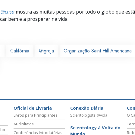
s @casa
mostra as muitas pessoas por todo o globo que estão
icar bem e a prosperar na vida.
s
Califórnia
@igreja
Organização Saint Hill Americana
Oficial de Livraria
Conexão Diária
Co
Livros para Principiantes
Scientologists @vida
O Ca
a
Audiolivros
Tecn
Scientology à Volta do
lho
Conferências Introdutórias
Refo
Mundo