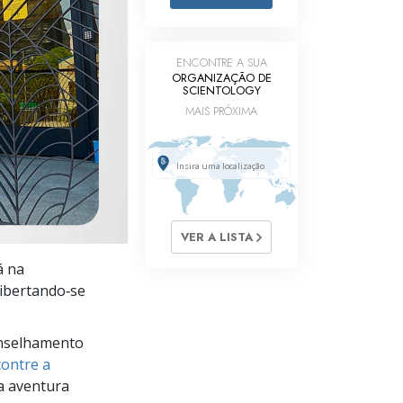
Respostas às Drogas
Crianças
ENCONTRE A SUA
ORGANIZAÇÃO DE
SCIENTOLOGY
Ferramentas para o Local do Trabalho
MAIS PRÓXIMA
Ética e as Condições
A Causa da Supressão
Investigações
Bases da Organização
VER A LISTA
á na
Fundamentos das Relações Públicas
 libertando‑se
Metas e Objetivos
nselhamento
A Tecnologia de Estudo
ontre a
Comunicação
a aventura