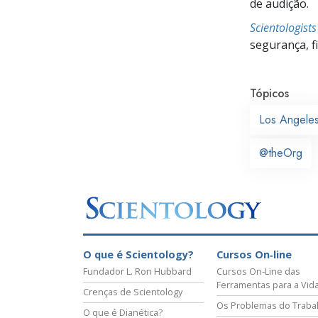
de audição.
Scientologist
segurança, f
Tópicos
Los Angele
@theOrg
O que é Scientology?
Cursos On‑line
Fundador L. Ron Hubbard
Cursos On‑Line das
Ferramentas para a Vid
Crenças de Scientology
Os Problemas do Traba
O que é Dianética?