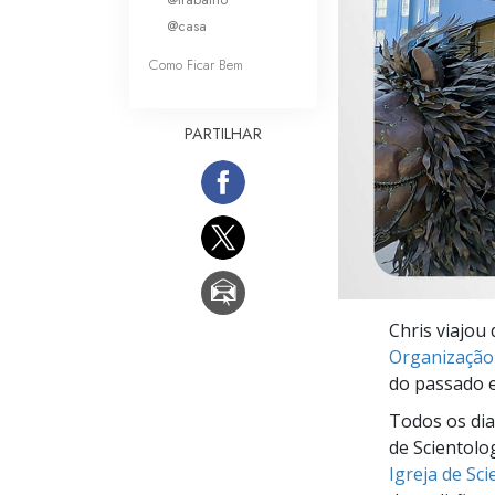
O que é a Grandez
@casa
Como Ficar Bem
PARTILHAR
Chris viajou
Organização 
do passado e
Todos os dia
de Scientolo
Igreja de Sc