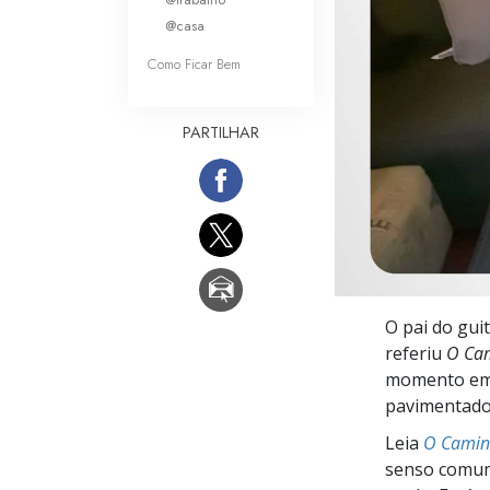
O que é a Grandez
@casa
Como Ficar Bem
PARTILHAR
O pai do guit
referiu
O Cam
momento em d
pavimentado 
Leia
O Caminh
senso comum,