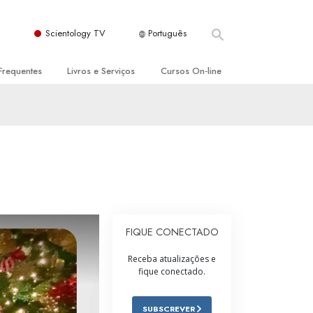
Scientology TV
Português
Frequentes
Livros e Serviços
Cursos On‑line
es e Princípios Básicos
s para Principiantes
Como Resolver Conflitos
a Igreja
olivros
As Dinâmicas da Existência
ção de Scientology
erências Introdutórias
Os Componentes da Compreensão
s Introdutórios
Soluções para Um Ambiente Perigoso
iços Introdutórios
Ajudas para Doenças e Ferimentos
FIQUE CONECTADO
Integridade e Honestidade
Receba atualizações e
fique conectado.
Casamento
A Escala de Tom Emocional
SUBSCREVER
ogy