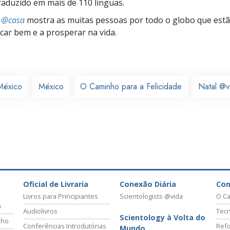
traduzido em mais de 110 línguas.
s @casa
mostra as muitas pessoas por todo o globo que estão
icar bem e a prosperar na vida.
México
México
O Caminho para a Felicidade
Natal @v
Oficial de Livraria
Conexão Diária
Co
Livros para Principiantes
Scientologists @vida
O Ca
a
Audiolivros
Tecn
Scientology à Volta do
lho
Conferências Introdutórias
Refo
Mundo