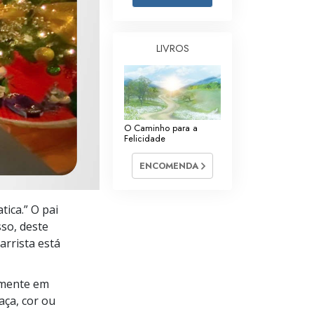
Respostas às Drogas
Crianças
LIVROS
Ferramentas para o Local do Trabalho
Ética e as Condições
O Caminho para a
A Causa da Supressão
Felicidade
Investigações
ENCOMENDA
Bases da Organização
tica.” O pai
Fundamentos das Relações Públicas
sso, deste
Metas e Objetivos
rrista está
A Tecnologia de Estudo
amente em
Comunicação
aça, cor ou