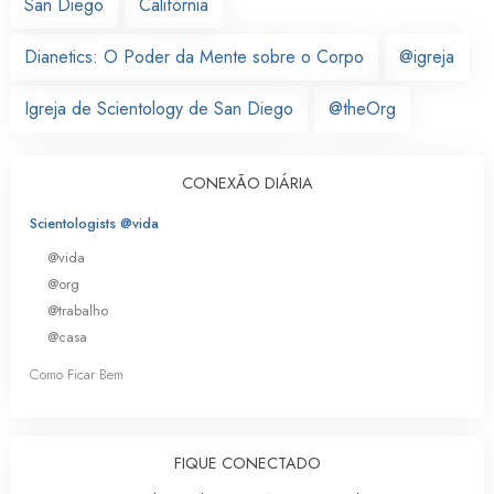
San Diego
Califórnia
Dianetics: O Poder da Mente sobre o Corpo
@igreja
Igreja de Scientology de San Diego
@theOrg
CONEXÃO DIÁRIA
Scientologists @vida
@vida
@org
@trabalho
@casa
Como Ficar Bem
FIQUE CONECTADO