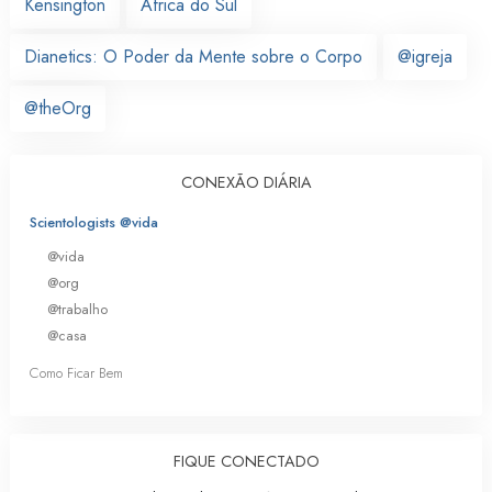
Kensington
África do Sul
Dianetics: O Poder da Mente sobre o Corpo
@igreja
@theOrg
CONEXÃO DIÁRIA
Scientologists @vida
@vida
@org
@trabalho
@casa
Como Ficar Bem
FIQUE CONECTADO