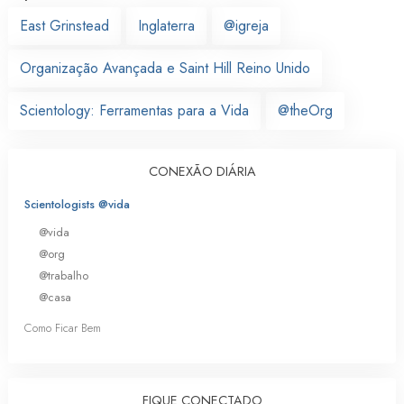
East Grinstead
Inglaterra
@igreja
Organização Avançada e Saint Hill Reino Unido
Scientology: Ferramentas para a Vida
@theOrg
CONEXÃO DIÁRIA
Scientologists @vida
@vida
@org
@trabalho
@casa
Como Ficar Bem
FIQUE CONECTADO