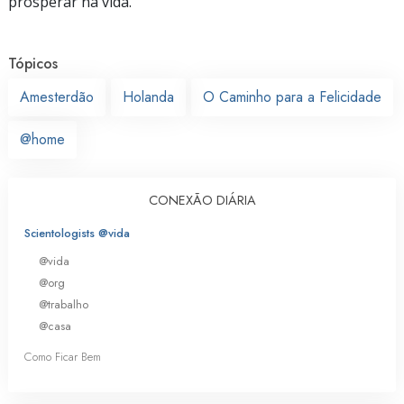
prosperar na vida.
Tópicos
Amesterdão
Holanda
O Caminho para a Felicidade
@home
CONEXÃO DIÁRIA
Scientologists @vida
@vida
@org
@trabalho
@casa
Como Ficar Bem