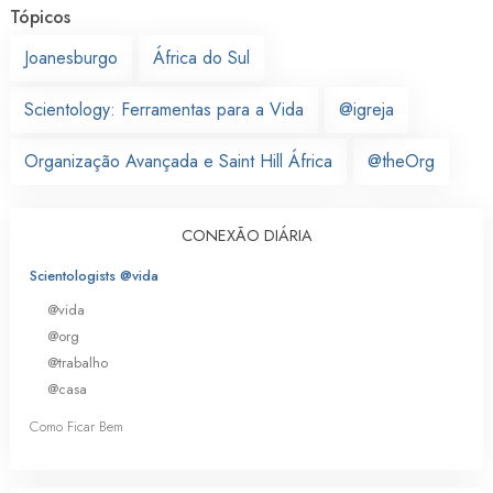
Tópicos
Joanesburgo
África do Sul
Scientology: Ferramentas para a Vida
@igreja
Organização Avançada e Saint Hill África
@theOrg
CONEXÃO DIÁRIA
Scientologists @vida
@vida
@org
@trabalho
@casa
Como Ficar Bem