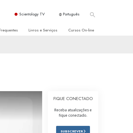
Scientology TV
Português
Frequentes
Livros e Serviços
Cursos On‑line
es e Princípios Básicos
s para Principiantes
Como Resolver Conflitos
a Igreja
olivros
As Dinâmicas da Existência
ção de Scientology
erências Introdutórias
Os Componentes da Compreensão
s Introdutórios
Soluções para Um Ambiente Perigoso
iços Introdutórios
Ajudas para Doenças e Ferimentos
FIQUE CONECTADO
Integridade e Honestidade
Receba atualizações e
fique conectado.
Casamento
A Escala de Tom Emocional
SUBSCREVER
ogy