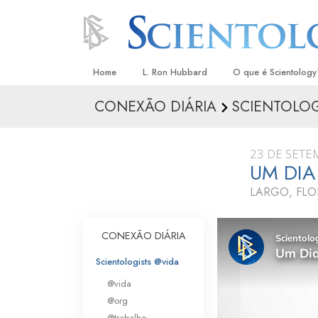
Home
L. Ron Hubbard
O que é Scientology
CONEXÃO DIÁRIA
SCIENTOLOG
Crenças e Práticas
Credos e Códigos d
23 DE SETE
Aquilo que os Scient
UM DIA
sobre Scientology
LARGO, FLO
Conheça um Scientol
Dentro duma Igreja
CONEXÃO DIÁRIA
Os Princípios Básico
Scientologists @vida
@vida
Uma Introdução a Di
@org
Amor e Ódio –
@trabalho