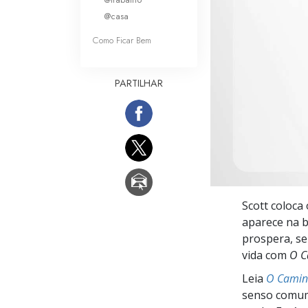
O que é a Grandez
@casa
Como Ficar Bem
PARTILHAR
Scott coloca
aparece na b
prospera, se
vida com
O C
Leia
O Caminh
senso comum,