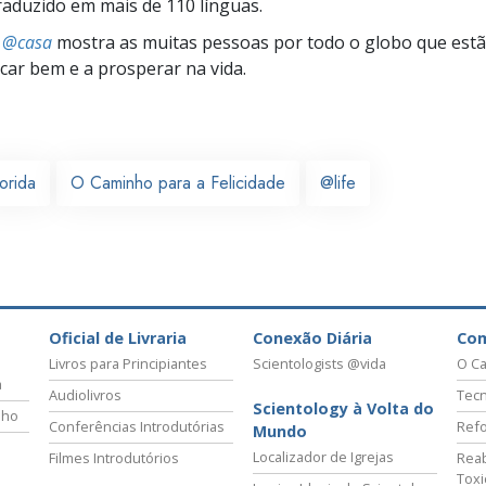
traduzido em mais de 110 línguas.
s @casa
mostra as muitas pessoas por todo o globo que estão
icar bem e a prosperar na vida.
lorida
O Caminho para a Felicidade
@life
Oficial de Livraria
Conexão Diária
Co
Livros para Principiantes
Scientologists @vida
O Ca
a
Audiolivros
Tecn
Scientology à Volta do
lho
Conferências Introdutórias
Refo
Mundo
Localizador de Igrejas
Filmes Introdutórios
Reab
Tox