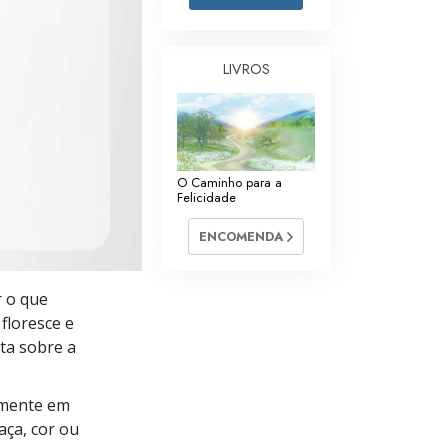
Respostas às Drogas
Crianças
LIVROS
Ferramentas para o Local do Trabalho
Ética e as Condições
O Caminho para a
A Causa da Supressão
Felicidade
Investigações
ENCOMENDA
Bases da Organização
r o que
Fundamentos das Relações Públicas
floresce e
Metas e Objetivos
ta sobre a
A Tecnologia de Estudo
amente em
Comunicação
aça, cor ou