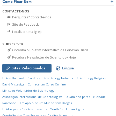
Como Ficar Bem
CONTACTE‑NOS
Perguntas? Contacte‑nos
Site de Feedback
Localizar uma Igreja
SUBSCREVER
Obtenha o Boletim Informativo da Conexão Diária
Receba a Newsletter de Scientology Hoje
Sites Relacionados
Língua
L. Ron Hubbard
Dianética
Scientology Network
Scientology Religion
David Miscavige
Comece um Curso On–line
Ministros Voluntários de Scientology
Associação Internacional de Scientologists
O Caminho para a Felicidade
Narconon
Em Apoio de um Mundo sem Drogas
Unidos pelos Direitos Humanos
Youth for Human Rights
Comissão dos Cidadãos para os Direitos Humanos