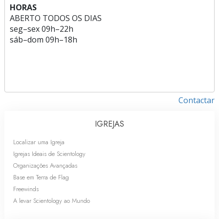
HORAS
ABERTO TODOS OS DIAS
seg
–
sex
09h–22h
sáb
–
dom
09h–18h
Contactar
IGREJAS
Localizar uma Igreja
Igrejas Ideais de Scientology
Organizações Avançadas
Base em Terra de Flag
Freewinds
A levar Scientology ao Mundo