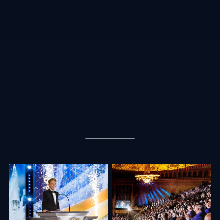
“Não estamos apenas a brindar um ano passado. Em vez disso, vamos lançar
um foguete e estoirar o telhado deste auditório à medida que descolamos
para o Ano Novo de 2024!” Começou o Sr. David Miscavige, Presidente do
Conselho de Religious Technology Center. Com isso, ele começou
a celebração, apresentando histórias vívidas do crescimento explosivo da
Igreja.