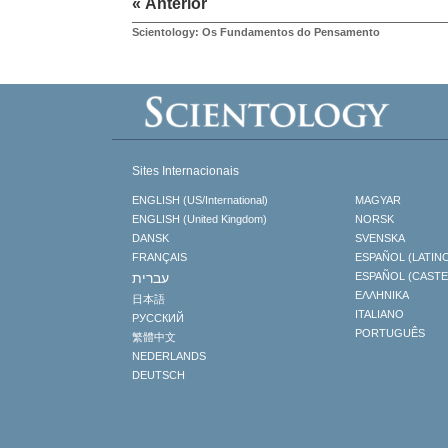
« Anterior
Scientology: Os Fundamentos do Pensamento
Sites Internacionais
ENGLISH (US/International)
MAGYAR
ENGLISH (United Kingdom)
NORSK
DANSK
SVENSKA
FRANÇAIS
ESPAÑOL (LATIN
עברית
ESPAÑOL (CAST
ΕΛΛΗΝΙΚA
日本語
ITALIANO
РУССКИЙ
PORTUGUÊS
繁體中文
NEDERLANDS
DEUTSCH