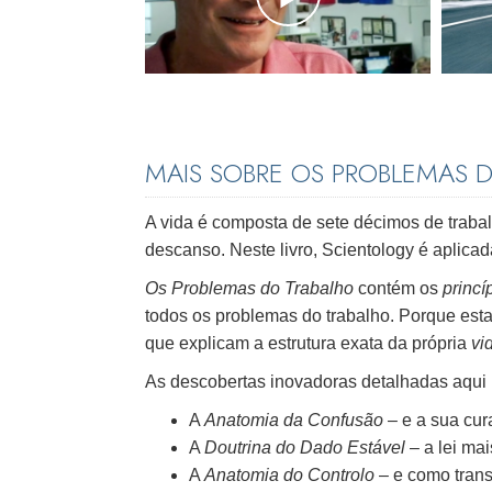
MAIS SOBRE OS PROBLEMAS 
A vida é composta de sete décimos de traba
descanso. Neste livro, Scientology é aplica
Os Problemas do Trabalho
contém os
princí
todos os problemas do trabalho. Porque es
que explicam a estrutura exata da própria
vi
As descobertas inovadoras detalhadas aqui 
A
Anatomia da Confusão
– e a sua cur
A
Doutrina do Dado Estável
– a lei ma
A
Anatomia do Controlo
– e como trans