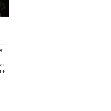
de
os,
s e