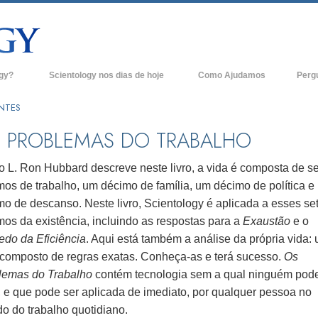
ogy?
Scientology nos dias de hoje
Como Ajudamos
Perg
Igrejas de Scientology
Anteced
ANTES
e Scientology
Novas Igrejas de Scientology
Dentro 
 PROBLEMAS DO TRABALHO
tologists Dizem
Organizações Avançadas
A Organ
 L. Ron Hubbard descreve neste livro, a vida é composta de s
Base em Terra de Flag
mos de trabalho, um décimo de família, um décimo de política e
logist
mo de descanso. Neste livro, Scientology é aplicada a esses se
Freewinds
mos da existência, incluindo as respostas para a
Exaustão
e o
A levar Scientology ao Mundo
edo da Eficiência
. Aqui está também a análise da própria vida:
os de Scientology
 composto de regras exatas. Conheça-as e terá sucesso.
Os
David Miscavige - Líder Eclesiástico de
ianética
Scientology
lemas do Trabalho
contém tecnologia sem a qual ninguém pod
, e que pode ser aplicada de imediato, por qualquer pessoa no
?
o do trabalho quotidiano.