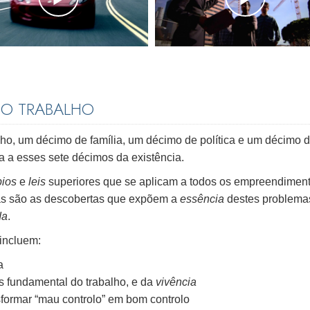
DO TRABALHO
lho, um décimo de família, um décimo de política e um décimo 
da a esses sete décimos da existência.
pios
e
leis
superiores que se aplicam a todos os empreendiment
tas são as descobertas que expõem a
essência
destes problema
da
.
incluem:
a
is fundamental do trabalho, e da
vivência
formar “mau controlo” em bom controlo