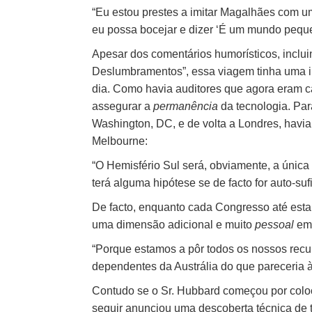
“Eu estou prestes a imitar Magalhães com u
eu possa bocejar e dizer ‘É um mundo peque
Apesar dos comentários humorísticos, inclu
Deslumbramentos”, essa viagem tinha uma im
dia. Como havia auditores que agora eram ca
assegurar a
permanência
da tecnologia. Par
Washington, DC, e de volta a Londres, havi
Melbourne:
“O Hemisfério Sul será, obviamente, a únic
terá alguma hipótese se de facto for auto-sufi
De facto, enquanto cada Congresso até esta 
uma dimensão adicional e muito
pessoal
em 
“Porque estamos a pôr todos os nossos recu
dependentes da Austrália do que pareceria à 
Contudo se o Sr. Hubbard começou por coloc
seguir anunciou uma descoberta técnica de t