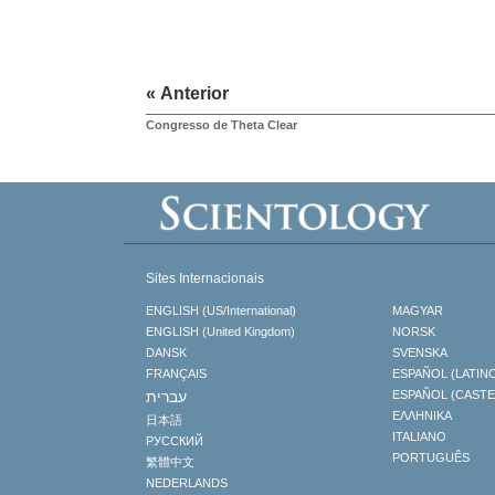
« Anterior
Congresso de Theta Clear
Sites Internacionais
ENGLISH (US/International)
MAGYAR
ENGLISH (United Kingdom)
NORSK
DANSK
SVENSKA
FRANÇAIS
ESPAÑOL (LATIN
עברית
ESPAÑOL (CAST
ΕΛΛΗΝΙΚA
日本語
ITALIANO
РУССКИЙ
PORTUGUÊS
繁體中文
NEDERLANDS