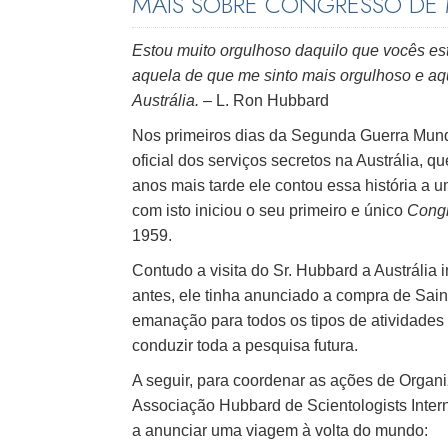
MAIS SOBRE CONGRESSO DE
Estou muito orgulhoso daquilo que vocês est
aquela de que me sinto mais orgulhoso e aqu
Austrália.
– L. Ron Hubbard
Nos primeiros dias da Segunda Guerra Mundi
oficial dos serviços secretos na Austrália, q
anos mais tarde ele contou essa história a
com isto iniciou o seu primeiro e único
Congr
1959.
Contudo a visita do Sr. Hubbard a Austrália
antes, ele tinha anunciado a compra de Saint
emanação para todos os tipos de atividades 
conduzir toda a pesquisa futura.
A seguir, para coordenar as ações de Organi
Associação Hubbard de Scientologists Intern
a anunciar uma viagem à volta do mundo: