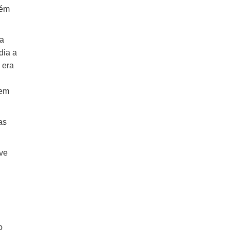
bém
ta
dia a
 era
 em
as
eve
o