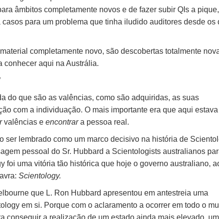
 para âmbitos completamente novos e de fazer subir QIs a pique,
a casos para um problema que tinha iludido auditores desde os 
 é material completamente novo, são descobertas totalmente nov
a conhecer aqui na Austrália.
”
da do que são as valências, como são adquiridas, as suas
ação com a individuação. O mais importante era que aqui estav
r
valências e
encontrar
a pessoa real.
 ser lembrado como um marco decisivo na história de Scientol
sagem pessoal do Sr. Hubbard a Scientologists australianos pa
foi uma vitória tão histórica que hoje o governo australiano, a
lavra:
Scientology.
Melbourne que L. Ron Hubbard apresentou em antestreia uma
tology em si. Porque com o aclaramento a ocorrer em todo o m
ara conseguir a realização de um estado ainda mais elevado, um