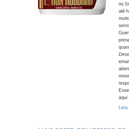
os Sc
até h
muit
serv
Guerr
pres
quan
Dese
emar
aberr
moven
resp
Esse 
aqui
Leia