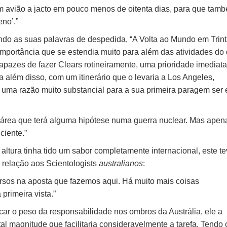
m avião a jacto em pouco menos de oitenta dias, para que tam
no’.”
indo as suas palavras de despedida, “A Volta ao Mundo em Trin
portância que se estendia muito para além das atividades do 
pazes de fazer Clears rotineiramente, uma prioridade imediata
a além disso, com um itinerário que o levaria a Los Angeles,
a uma razão muito substancial para a sua primeira paragem ser
a área que terá alguma hipótese numa guerra nuclear. Mas apen
ciente.”
altura tinha tido um sabor completamente internacional, este t
relação aos Scientologists
australianos
:
rsos na aposta que fazemos aqui. Há muito mais coisas
primeira vista.”
ar o peso da responsabilidade nos ombros da Austrália, ele a
al magnitude que facilitaria consideravelmente a tarefa. Tendo 