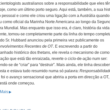
ientologists australianos sobre a responsabilidade que eles tê
oje, como um último porto seguro. Aqui está, também, a sua hist
o pessoal e como ele criou uma ligação com a Austrália quando
iu como oficial da Marinha Norte Americana ao longo da Segun
a Mundial. Mas enquanto que isso era, é claro, história da vida
ente, tornou-se completamente parte da linha do tempo complet
do Sr. Hubbard anunciou pela primeira vez publicamente os
nvolvimentos Recentes de OT
. E escrevendo a partir do
anhado histórico dos thetans, ele revela o mecanismo de como
ação que está tão enraizada, reverte o ciclo-de-ação num ser:
do-se de “criar” para “destruir”. Mais ainda, ele tinha descober
osta e estava tudo resumido numa só palavra:
Responsabilidad
foi o avanço sensacional que abriria a porta em direcção a OT,
 está onde começou.
 Mais