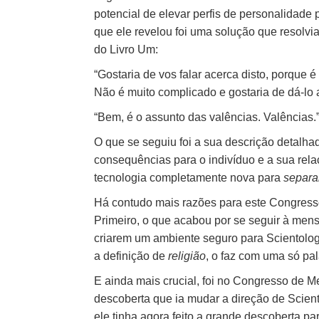
potencial de elevar perfis de personalidade
que ele revelou foi uma solução que resolvi
do Livro Um:
“Gostaria de vos falar acerca disto, porque
Não é muito complicado e gostaria de dá-lo 
“Bem, é o assunto das valências. Valências.
O que se seguiu foi a sua descrição detalha
consequências para o indivíduo e a sua rel
tecnologia completamente nova para
separa
Há contudo mais razões para este Congresso
Primeiro, o que acabou por se seguir à men
criarem um ambiente seguro para Scientology 
a definição de
religião
, o faz com uma só pa
E ainda mais crucial, foi no Congresso de 
descoberta que ia mudar a direção de Scien
ele tinha agora feito a grande descoberta p