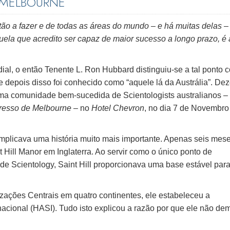
 MELBOURNE
ão a fazer e de todas as áreas do mundo – e há muitas delas –
ela que acredito ser capaz de maior sucesso a longo prazo, é 
al, o então Tenente L. Ron Hubbard distinguiu-se a tal ponto 
ue depois disso foi conhecido como “aquele lá da Austrália”. Dez
 uma comunidade bem-sucedida de Scientologists australianos –
esso de Melbourne
– no
Hotel Chevron
, no dia 7 de Novembro
 implicava uma história muito mais importante. Apenas seis mes
 Hill Manor em Inglaterra. Ao servir como o único ponto de
de Scientology, Saint Hill proporcionava uma base estável par
zações Centrais em quatro continentes, ele estabeleceu a
acional (HASI). Tudo isto explicou a razão por que ele não de