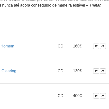
s nunca até agora conseguido de maneira estável –
Thetan
o Homem
CD
160€
e Clearing
CD
130€
CD
400€