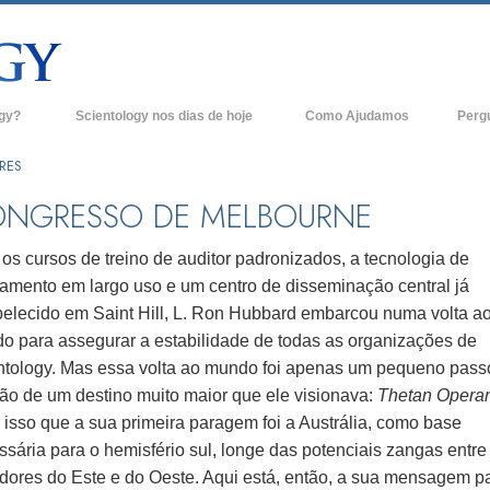
ogy?
Scientology nos dias de hoje
Como Ajudamos
Perg
Igrejas de Scientology
Anteced
RES
e Scientology
Novas Igrejas de Scientology
Dentro 
NGRESSO DE MELBOURNE
tologists Dizem
Organizações Avançadas
A Organ
os cursos de treino de auditor padronizados, a tecnologia de
Base em Terra de Flag
ramento em largo uso e um centro de disseminação central já
logist
belecido em Saint Hill, L. Ron Hubbard embarcou numa volta a
Freewinds
o para assegurar a estabilidade de todas as organizações de
A levar Scientology ao Mundo
ntology. Mas essa volta ao mundo foi apenas um pequeno pass
os de Scientology
ção de um destino muito maior que ele visionava:
Thetan Opera
David Miscavige - Líder Eclesiástico de
ianética
Scientology
 isso que a sua primeira paragem foi a Austrália, como base
sária para o hemisfério sul, longe das potenciais zangas entre
?
adores do Este e do Oeste. Aqui está, então, a sua mensagem p