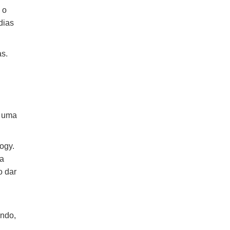
 o
dias
as.
a uma
ogy.
ra
o dar
undo,