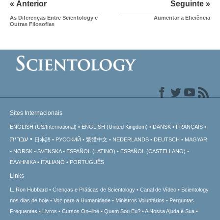
« Anterior
Seguinte »
As Diferenças Entre Scientology e
Aumentar a Eficiência
Outras Filosofias
Sites Internacionais
ENGLISH (US/International)
ENGLISH (United Kingdom)
DANSK
FRANÇAIS
עברית
日本語
РУССКИЙ
繁體中文
NEDERLANDS
DEUTSCH
MAGYAR
NORSK
SVENSKA
ESPAÑOL (LATINO)
ESPAÑOL (CASTELLANO)
ΕΛΛΗΝΙΚA
ITALIANO
PORTUGUÊS
Links
L. Ron Hubbard
Crenças e Práticas de Scientology
Canal de Vídeo
Scientology
nos dias de hoje
Voz para a Humanidade
Ministros Voluntários
Perguntas
Frequentes
Livros
Cursos On–line
Quem Sou Eu?
A Nossa Ajuda é Sua