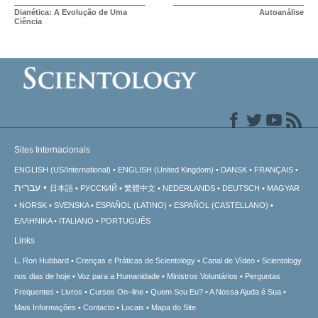
Dianética: A Evolução de Uma
Autoanálise
Ciência
Sites Internacionais
ENGLISH (US/International)
ENGLISH (United Kingdom)
DANSK
FRANÇAIS
עברית
日本語
РУССКИЙ
繁體中文
NEDERLANDS
DEUTSCH
MAGYAR
NORSK
SVENSKA
ESPAÑOL (LATINO)
ESPAÑOL (CASTELLANO)
ΕΛΛΗΝΙΚA
ITALIANO
PORTUGUÊS
Links
L. Ron Hubbard
Crenças e Práticas de Scientology
Canal de Vídeo
Scientology
nos dias de hoje
Voz para a Humanidade
Ministros Voluntários
Perguntas
Frequentes
Livros
Cursos On–line
Quem Sou Eu?
A Nossa Ajuda é Sua
Mais Informações
Contacto
Locais
Mapa do Site