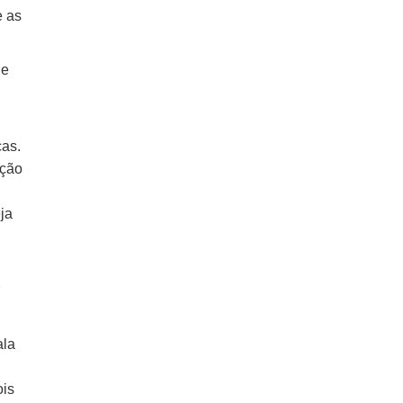
e as
 e
cas.
ação
ja
ala
ois