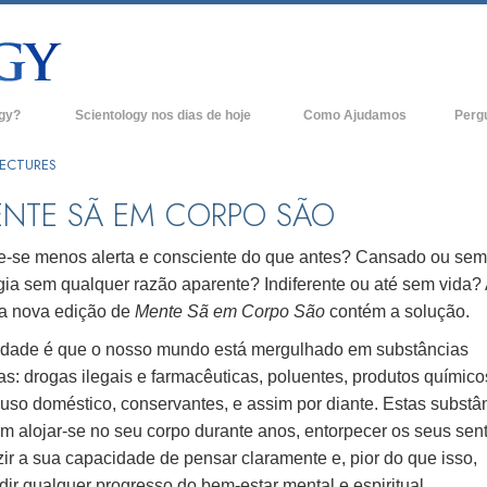
ogy?
Scientology nos dias de hoje
Como Ajudamos
Perg
Igrejas de Scientology
Anteced
LECTURES
e Scientology
Novas Igrejas de Scientology
Dentro 
NTE SÃ EM CORPO SÃO
tologists Dizem
Organizações Avançadas
A Organ
e-se menos alerta e consciente do que antes? Cansado ou sem
Base em Terra de Flag
gia sem qualquer razão aparente? Indiferente ou até sem vida?
logist
a nova edição de
Mente Sã em Corpo São
contém a solução.
Freewinds
rdade é que o nosso mundo está mergulhado em substâncias
A levar Scientology ao Mundo
as: drogas ilegais e farmacêuticas, poluentes, produtos químico
os de Scientology
 uso doméstico, conservantes, e assim por diante. Estas substâ
David Miscavige - Líder Eclesiástico de
ianética
Scientology
m alojar-se no seu corpo durante anos, entorpecer os seus sent
ir a sua capacidade de pensar claramente e, pior do que isso,
?
ir qualquer progresso do bem-estar mental e espiritual.