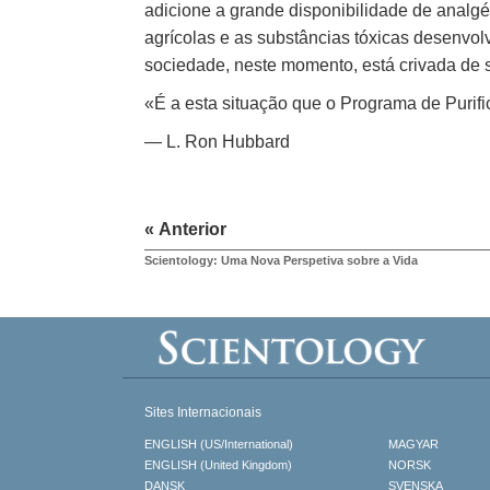
adicione a grande disponibilidade de analgé
agrícolas e as substâncias tóxicas desenvol
sociedade, neste momento, está crivada de s
«É a esta situação que o Programa de Purifi
— L. Ron Hubbard
« Anterior
Scientology: Uma Nova Perspetiva sobre a Vida
Sites Internacionais
ENGLISH (US/International)
MAGYAR
ENGLISH (United Kingdom)
NORSK
DANSK
SVENSKA