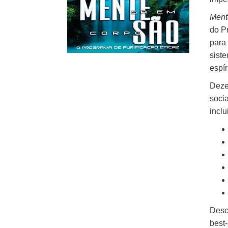
Ment
do P
para
siste
espír
Deze
soci
inclu
Desc
best-