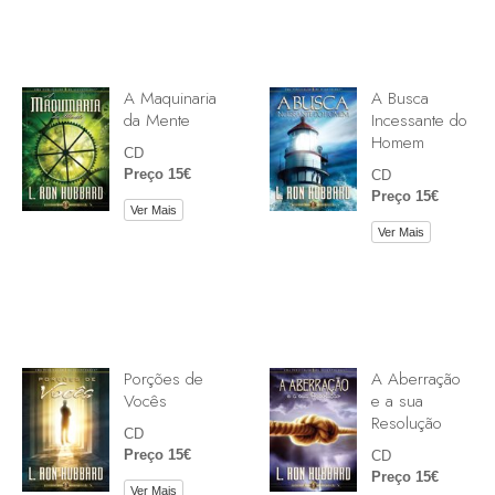
A Maquinaria
A Busca
da Mente
Incessante do
Homem
CD
Preço 15€
CD
Preço 15€
Ver Mais
Ver Mais
Porções de
A Aberração
Vocês
e a sua
Resolução
CD
Preço 15€
CD
Preço 15€
Ver Mais