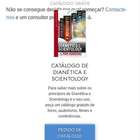
CATÁLOGO GRÁTIS
Não se consegue decidir por qual começar?
Contacte-
nos
e um consultor pessoal ajudá-lo-á.
CATÁLOGO DE
DIANÉTICA E
SCIENTOLOGY
Para saber mais sobre os
princípios de Dianética e
Scientology e o seu uso,
peça um catálogo gratuito de
livros, audiolivros, filmes e
conferências.
PEDIDO DE
CATÁLOGO