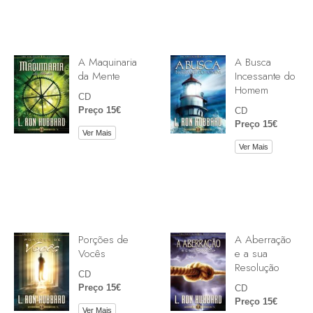
A Maquinaria
A Busca
da Mente
Incessante do
Homem
CD
Preço 15€
CD
Preço 15€
Ver Mais
Ver Mais
Porções de
A Aberração
Vocês
e a sua
Resolução
CD
Preço 15€
CD
Preço 15€
Ver Mais