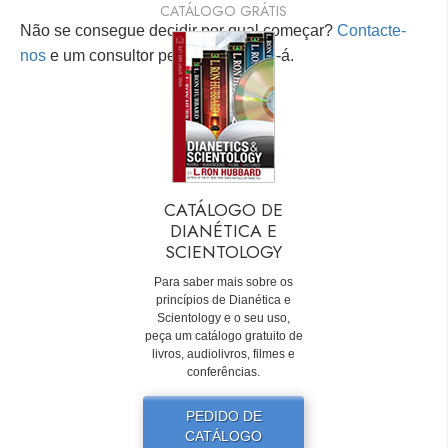
CATÁLOGO GRÁTIS
Não se consegue decidir por qual começar?
Contacte-
nos
e um consultor pessoal ajudá-lo-á.
CATÁLOGO DE
DIANÉTICA E
SCIENTOLOGY
Para saber mais sobre os
princípios de Dianética e
Scientology e o seu uso,
peça um catálogo gratuito de
livros, audiolivros, filmes e
conferências.
PEDIDO DE
CATÁLOGO