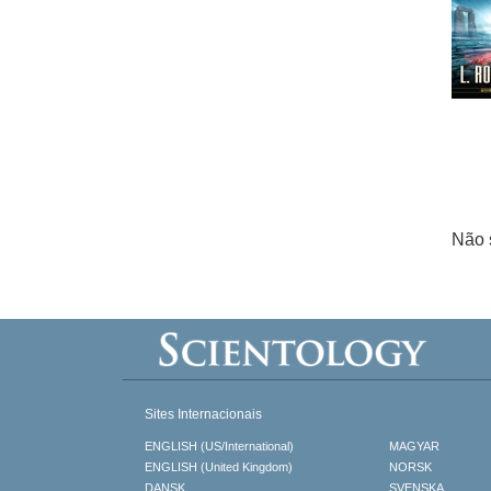
Não 
Sites Internacionais
ENGLISH (US/International)
MAGYAR
ENGLISH (United Kingdom)
NORSK
DANSK
SVENSKA