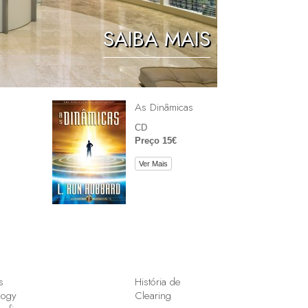
As Crianças
SAIBA MAIS
Ferramentas para o Local de Trabalho
A Ética e as Condições
A Causa da Supressão
As Dinâmicas
CD
Investigações
Preço 15€
Básicos de Organizar
Ver Mais
Fundamentos das Relações Públicas
Metas e Objectivos
A Tecnologia de Estudo
Comunicação
s
História de
logy
Clearing