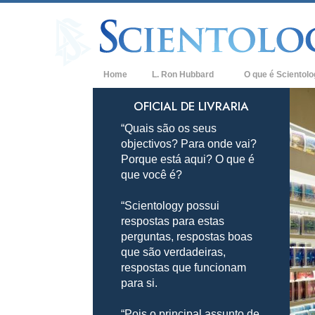
Home
L. Ron Hubbard
O que é Scientol
Crenças e Práticas
OFICIAL DE LIVRARIA
“Quais são os seus
Credos e Códigos d
objectivos? Para onde vai?
Aquilo que os Scien
Porque está aqui? O que é
sobre Scientology
que você é?
Conheça um Sciento
“Scientology possui
Dentro duma Igreja
respostas para estas
perguntas, respostas boas
Os Princípios Básic
que são verdadeiras,
respostas que funcionam
Uma Introdução a D
para si.
Amor e Ódio –
O que é a Grandeza
“Pois o principal assunto de