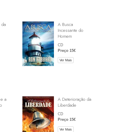
 da
A Busca
Incessante do
Homem
CD
Preço 15€
Ver Mais
 e a
A Deterioração da
o
Liberdade
CD
Preço 15€
Ver Mais