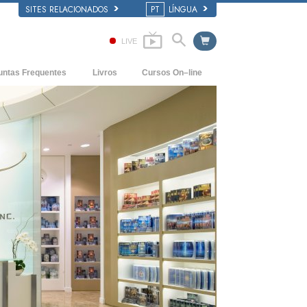
SITES RELACIONADOS
PT
LÍNGUA
LIVE
untas Frequentes
Livros
Cursos On–line
entes e Princípios Básicos
COMO RESOLVER CONFLITOS
Livros para Principiantes
duma Igreja
As Dinâmicas da Existência
Audiolivros
ização de Scientology
Os Componentes da Compreensão
Conferências Introdutórias
Soluções para um Ambiente Perigoso
Filmes
Ajudas para Doenças e Lesões
Integridade e Honestidade
Casamento
A Escala de Tom Emocional
Respostas às Drogas