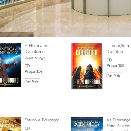
A História de
Introdução a
Dianética e
Dianética
Scientology
CD
Preço 15€
CD
Preço 15€
Ver Mais
Ver Mais
Estudo e Educação
As Diferença
Entre Sciento
CD