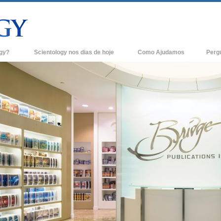
ogy?
Scientology nos dias de hoje
Como Ajudamos
Perg
Igrejas de Scientology
Anteced
e Scientology
Novas Igrejas de Scientology
Dentro 
tologists Dizem
Organizações Avançadas
A Organ
Base em Terra de Flag
logist
Freewinds
A levar Scientology ao Mundo
os de Scientology
David Miscavige - Líder Eclesiástico de
ianética
Scientology
?