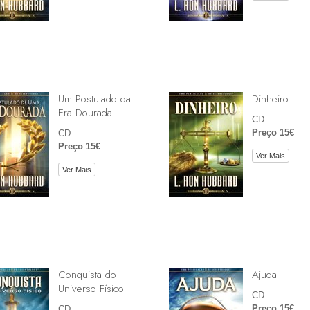
Um Postulado da
Dinheiro
Era Dourada
CD
Preço 15€
CD
Preço 15€
Ver Mais
Ver Mais
Conquista do
Ajuda
Universo Físico
CD
Preço 15€
CD