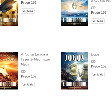
e Outras Filo
Preço 15€
CD
Ver Mais
Preço 15€
Ver Mais
A Coisa Errada a
Jogos
Fazer é Não Fazer
CD
Nada
Preço 15€
CD
Ver Mais
Preço 15€
Ver Mais