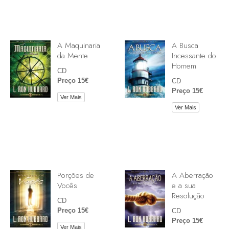
A Maquinaria
A Busca
da Mente
Incessante do
Homem
CD
Preço 15€
CD
Preço 15€
Ver Mais
Ver Mais
Porções de
A Aberração
Vocês
e a sua
Resolução
CD
Preço 15€
CD
Preço 15€
Ver Mais