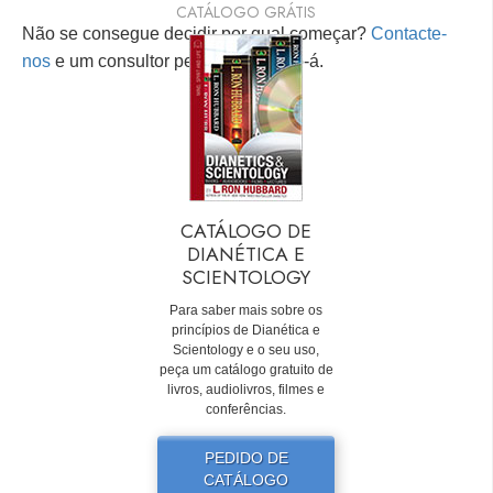
CATÁLOGO GRÁTIS
Não se consegue decidir por qual começar?
Contacte-
nos
e um consultor pessoal ajudá-lo-á.
CATÁLOGO DE
DIANÉTICA E
SCIENTOLOGY
Para saber mais sobre os
princípios de Dianética e
Scientology e o seu uso,
peça um catálogo gratuito de
livros, audiolivros, filmes e
conferências.
PEDIDO DE
CATÁLOGO