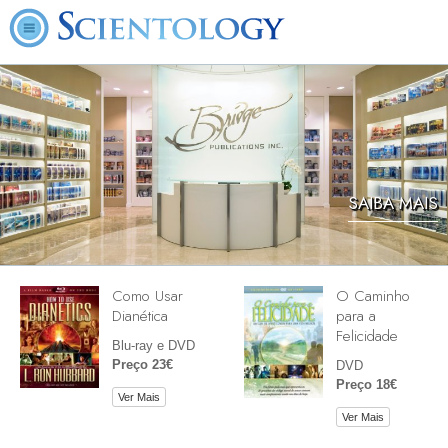
SAIBA MAIS
Como Usar
O Caminho
Dianética
para a
Felicidade
Blu-ray e DVD
Preço 23€
DVD
Preço 18€
Ver Mais
Ver Mais