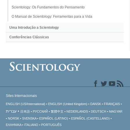
Scientology: Os Fundamentos do Pensamento
O Manual de Scientology: Ferramentas para a Vida
Uma Introdução a Scientology
Conferências Clássicas
Sites Internacionais
ENGLISH (US/International)
ENGLISH (United Kingdom)
DANSK
FRANÇAIS
עברית
日本語
РУССКИЙ
繁體中文
NEDERLANDS
DEUTSCH
MAGYAR
NORSK
SVENSKA
ESPAÑOL (LATINO)
ESPAÑOL (CASTELLANO)
ΕΛΛΗΝΙΚA
ITALIANO
PORTUGUÊS