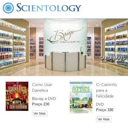
SAIBA MAIS
Como Usar
O Caminho
Dianética
para a
Felicidade
Blu-ray e DVD
Preço 23€
DVD
Preço 18€
Ver Mais
Ver Mais