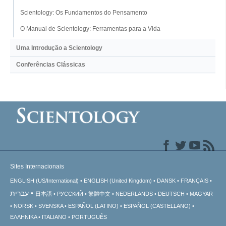
Scientology: Os Fundamentos do Pensamento
O Manual de Scientology: Ferramentas para a Vida
Uma Introdução a Scientology
Conferências Clássicas
Sites Internacionais
ENGLISH (US/International)
ENGLISH (United Kingdom)
DANSK
FRANÇAIS
עברית
日本語
РУССКИЙ
繁體中文
NEDERLANDS
DEUTSCH
MAGYAR
NORSK
SVENSKA
ESPAÑOL (LATINO)
ESPAÑOL (CASTELLANO)
ΕΛΛΗΝΙΚA
ITALIANO
PORTUGUÊS