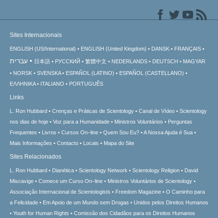
Sites Internacionais
ENGLISH (US/International)
ENGLISH (United Kingdom)
DANSK
FRANÇAIS
עברית
日本語
РУССКИЙ
繁體中文
NEDERLANDS
DEUTSCH
MAGYAR
NORSK
SVENSKA
ESPAÑOL (LATINO)
ESPAÑOL (CASTELLANO)
ΕΛΛΗΝΙΚA
ITALIANO
PORTUGUÊS
Links
L. Ron Hubbard
Crenças e Práticas de Scientology
Canal de Vídeo
Scientology
nos dias de hoje
Voz para a Humanidade
Ministros Voluntários
Perguntas
Frequentes
Livros
Cursos On–line
Quem Sou Eu?
A Nossa Ajuda é Sua
Mais Informações
Contacto
Locais
Mapa do Site
Sites Relacionados
L. Ron Hubbard
Dianética
Scientology Network
Scientology Religion
David
Miscavige
Comece um Curso On–line
Ministros Voluntários de Scientology
Associação Internacional de Scientologists
Freedom Magazine
O Caminho para
a Felicidade
Em Apoio de um Mundo sem Drogas
Unidos pelos Direitos Humanos
Youth for Human Rights
Comissão dos Cidadãos para os Direitos Humanos