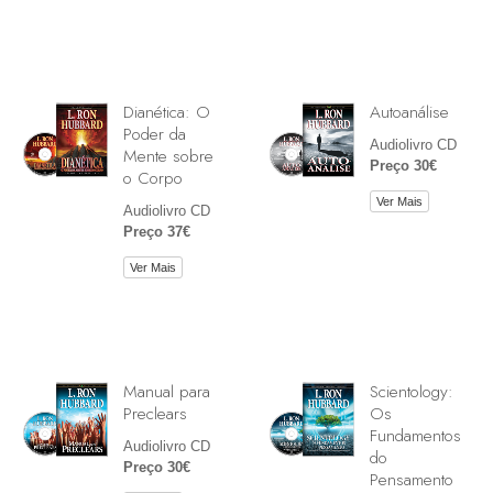
Dianética: O
Autoanálise
Poder da
Audiolivro CD
Mente sobre
Preço 30€
o Corpo
Ver Mais
Audiolivro CD
Preço 37€
Ver Mais
Manual para
Scientology:
Preclears
Os
Fundamentos
Audiolivro CD
do
Preço 30€
Pensamento