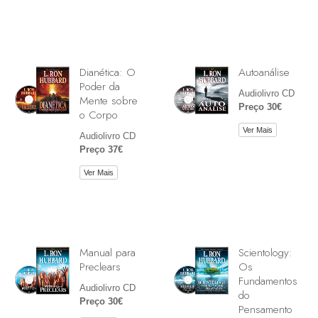
Dianética: O
Autoanálise
Poder da
Audiolivro CD
Mente sobre
Preço 30€
o Corpo
Ver Mais
Audiolivro CD
Preço 37€
Ver Mais
Manual para
Scientology:
Preclears
Os
Fundamentos
Audiolivro CD
do
Preço 30€
Pensamento