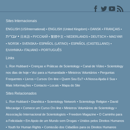
Sites Internacionais
ENGLISH (US/International)
ENGLISH (United Kingdom)
DANSK
FRANÇAIS
עברית
日本語
РУССКИЙ
繁體中文
NEDERLANDS
DEUTSCH
MAGYAR
NORSK
SVENSKA
ESPAÑOL (LATINO)
ESPAÑOL (CASTELLANO)
ΕΛΛΗΝΙΚA
ITALIANO
PORTUGUÊS
Links
L. Ron Hubbard
Crenças e Práticas de Scientology
Canal de Vídeo
Scientology
nos dias de hoje
Voz para a Humanidade
Ministros Voluntários
Perguntas
Frequentes
Livros
Cursos On–line
Quem Sou Eu?
A Nossa Ajuda é Sua
Mais Informações
Contacto
Locais
Mapa do Site
Sites Relacionados
L. Ron Hubbard
Dianética
Scientology Network
Scientology Religion
David
Miscavige
Comece um Curso On–line
Ministros Voluntários de Scientology
Associação Internacional de Scientologists
Freedom Magazine
O Caminho para
a Felicidade
Em Apoio de um Mundo sem Drogas
Unidos pelos Direitos Humanos
Youth for Human Rights
Comissão dos Cidadãos para os Direitos Humanos