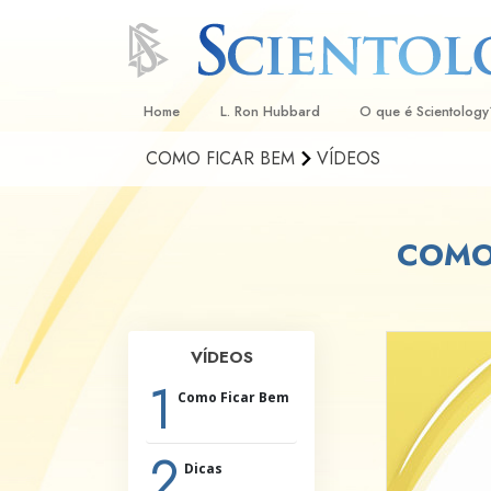
Home
L. Ron Hubbard
O que é Scientology
COMO FICAR BEM
VÍDEOS
Crenças e Práticas
Credos e Códigos d
COMO 
Aquilo que os Scient
sobre Scientology
Conheça um Scientol
VÍDEOS
Dentro duma Igreja
1
Como Ficar Bem
Os Princípios Básico
Uma Introdução a Di
2
Dicas
Amor e Ódio –