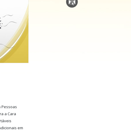
Respostas às Drogas
Crianças
Ferramentas para o Local do Trabalho
Ética e as Condições
A Causa da Supressão
Investigações
Bases da Organização
Fundamentos das Relações Públicas
Metas e Objetivos
m Pessoas
A Tecnologia de Estudo
ra a Cara
táveis
Comunicação
dicionais em