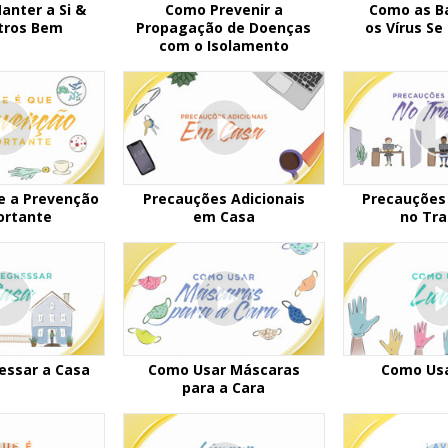
anter a Si &
Como Prevenir a
Como as Ba
tros Bem
Propagação de Doenças
os Vírus S
com o Isolamento
e a Prevenção
Precauções Adicionais
Precauções 
ortante
em Casa
no Tra
ressar a Casa
Como Usar Máscaras
Como Usa
para a Cara