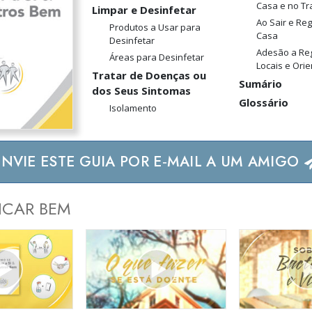
Casa e no Tr
Limpar e Desinfetar
Ao Sair e Re
Produtos a Usar para
Casa
Desinfetar
Adesão a Re
Áreas para Desinfetar
Locais e Ori
Tratar de Doenças ou
Sumário
dos Seus Sintomas
Glossário
Isolamento
ENVIE ESTE GUIA POR E‑MAIL A UM AMIGO
ICAR BEM