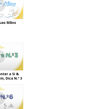
Suas Mãos
ter a Si &
m, Dica N.º 3