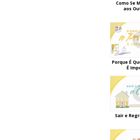
Como Se M
aos Ou
Porque É Qu
É Imp
Sair e Reg