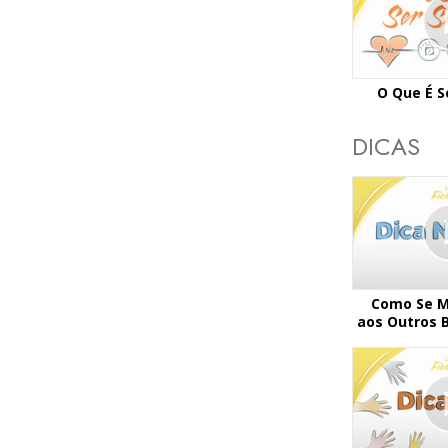
O Que É S
DICAS
Como Se M
aos Outros B