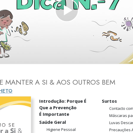
a?
Play
Video
 MANTER A SI & AOS OUTROS BEM
LHETO
Introdução: Porque É
Surtos
Que a Prevenção
Contacto co
É Importante
Máscaras pa
Saúde Geral
Luvas Descar
Higiene Pessoal
Precauções A