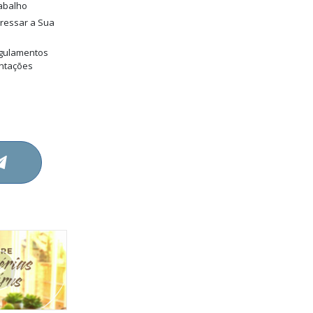
abalho
gressar a Sua
gulamentos
entações