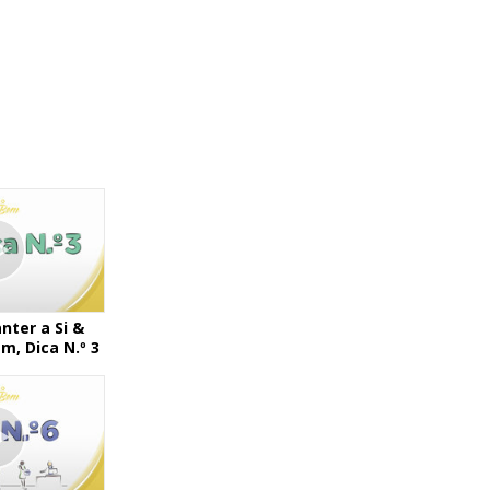
ter a Si &
m, Dica N.º 3