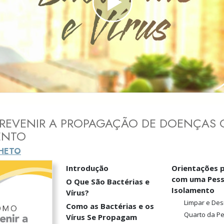
a?
Play
Video
REVENIR A PROPAGAÇÃO DE DOENÇAS
ENTO
LHETO
Introdução
Orientações 
com uma Pes
O Que São Bactérias e
Isolamento
Vírus?
Limpar e Des
Como as Bactérias e os
Quarto da Pe
Vírus Se Propagam