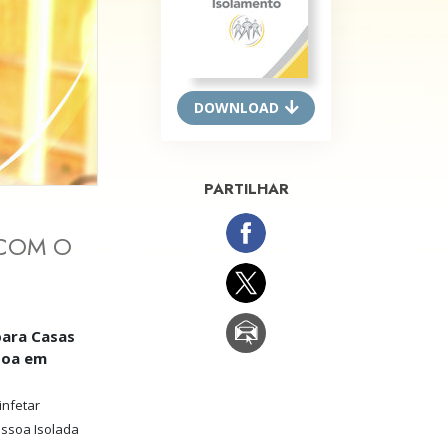
Respostas às Drogas
Crianças
Ferramentas para o Local do Trabalho
DOWNLOAD
Ética e as Condições
A Causa da Supressão
PARTILHAR
Investigações
 COM O
Bases da Organização
Fundamentos das Relações Públicas
para Casas
Metas e Objetivos
soa em
A Tecnologia de Estudo
infetar
Comunicação
ssoa Isolada