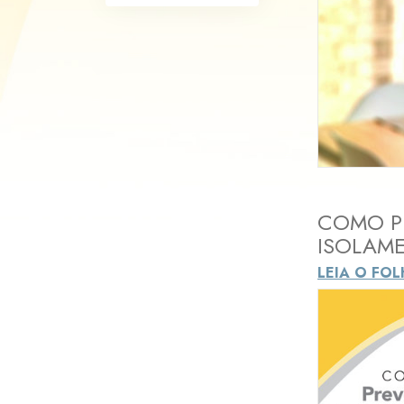
O que é a Grandez
COMO P
ISOLAM
LEIA O FO