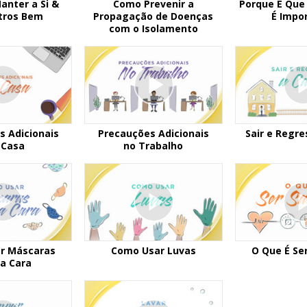
anter a Si &
Como Prevenir a
Porque É Que
tros Bem
Propagação de Doenças
É Impo
com o Isolamento
s Adicionais
Precauções Adicionais
Sair e Regre
 Casa
no Trabalho
r Máscaras
Como Usar Luvas
O Que É Se
 a Cara