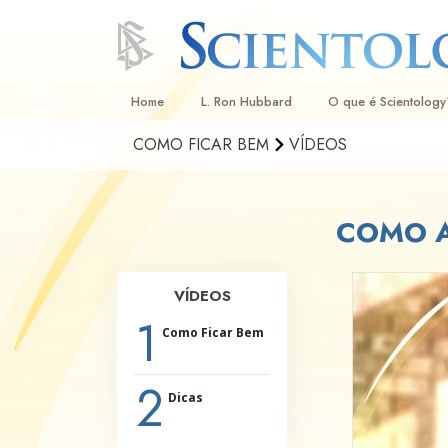
Home
L. Ron Hubbard
O que é Scientology
COMO FICAR BEM
VÍDEOS
Crenças e Práticas
Credos e Códigos d
COMO A
Aquilo que os Scient
sobre Scientology
Conheça um Scientol
VÍDEOS
1
Dentro duma Igreja
Como Ficar Bem
Os Princípios Básico
2
Dicas
Uma Introdução a Di
Amor e Ódio –