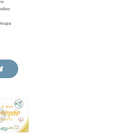
ho
sílios
 Roupa