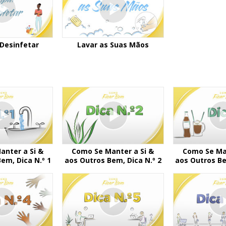
 Desinfetar
Lavar as Suas Mãos
anter a Si &
Como Se Manter a Si &
Como Se Man
em, Dica N.º 1
aos Outros Bem, Dica N.º 2
aos Outros Be