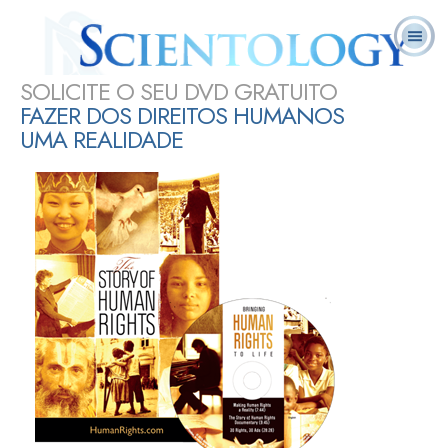
Scientology
L. Ron
O que é
Ministros
Perguntas
Cursos
nos dias
Livros
Hubbard
Scientology?
Voluntários
Frequentes
On–line
de hoje
PARTILHAR
SOLICITE O SEU DVD GRATUITO
FAZER DOS DIREITOS HUMANOS
UMA REALIDADE