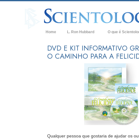
Home
L. Ron Hubbard
O que é Scientol
Crenças e Práticas
DVD E KIT INFORMATIVO GR
O CAMINHO PARA A FELICI
Credos e Códigos d
Aquilo que os Scien
sobre Scientology
Conheça um Sciento
Dentro duma Igreja
Os Princípios Básic
Uma Introdução a D
Amor e Ódio –
O que é a Grandeza
Qualquer pessoa que gostaria de ajudar os ou