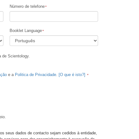
Número de telefone
As Crianças
Ferramentas para o Local de Trabalho
Booklet Language
A Ética e as Condições
A Causa da Supressão
a de Scientology.
Investigações
Básicos de Organizar
ação
e a
Politica de Privacidade
.
[O que é isto?]
Fundamentos das Relações Públicas
Metas e Objectivos
A Tecnologia de Estudo
eio.
Comunicação
os seus dados de contacto sejam cedidos à entidade,