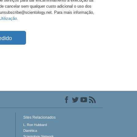
 de serviços para dar encaminhamento à execução da
de cancelar sem qualquer custo adicional o uso dos
 unsubscribe@scientology.net. Para mais informação,
Utilização
.
edido
Sites Relacionados
L. Ron Hubbard
Dianética
Scientology Network