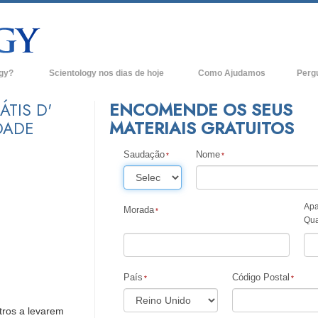
ogy?
Scientology nos dias de hoje
Como Ajudamos
Perg
Igrejas de Scientology
Anteced
ENCOMENDE OS SEUS
ÁTIS D'
MATERIAIS GRATUITOS
DADE
e Scientology
Novas Igrejas de Scientology
Dentro 
tologists Dizem
Organizações Avançadas
Saudação
Nome
A Organ
Base em Terra de Flag
logist
Apa
Freewinds
Morada
Qua
A levar Scientology ao Mundo
os de Scientology
David Miscavige - Líder Eclesiástico de
ianética
Scientology
País
Código Postal
?
tros a levarem