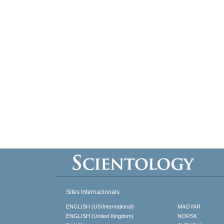
Sites Internacionais
ENGLISH (US/International)
MAGYAR
ENGLISH (United Kingdom)
NORSK