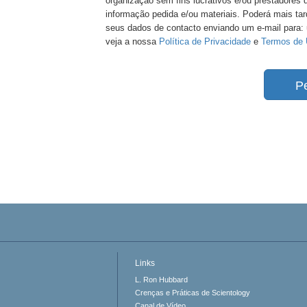
organização sem fins lucrativos e/ou prestadores
informação pedida e/ou materiais. Poderá mais tar
seus dados de contacto enviando um e-mail para:
veja a nossa
Política de Privacidade
e
Termos de 
P
Links
L. Ron Hubbard
Crenças e Práticas de Scientology
Canal de Vídeo