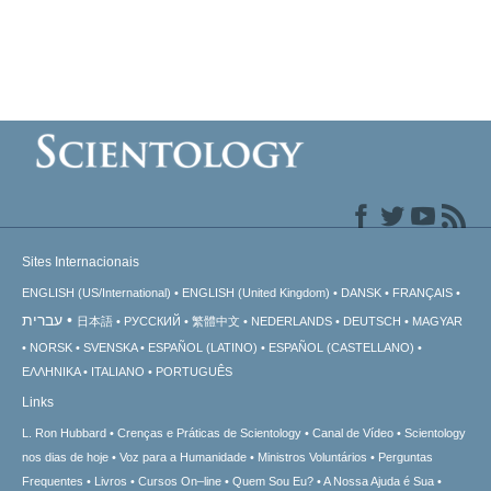
Sites Internacionais
ENGLISH (US/International)
ENGLISH (United Kingdom)
DANSK
FRANÇAIS
עברית
日本語
РУССКИЙ
繁體中文
NEDERLANDS
DEUTSCH
MAGYAR
NORSK
SVENSKA
ESPAÑOL (LATINO)
ESPAÑOL (CASTELLANO)
ΕΛΛΗΝΙΚA
ITALIANO
PORTUGUÊS
Links
L. Ron Hubbard
Crenças e Práticas de Scientology
Canal de Vídeo
Scientology
nos dias de hoje
Voz para a Humanidade
Ministros Voluntários
Perguntas
Frequentes
Livros
Cursos On–line
Quem Sou Eu?
A Nossa Ajuda é Sua