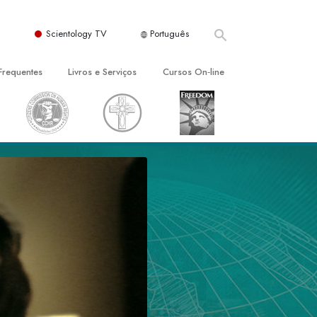
Scientology TV
Português
Frequentes
Livros e Serviços
Cursos On‑line
es e Princípios Básicos
s para Principiantes
Como Resolver Conflitos
a Igreja
olivros
As Dinâmicas da Existência
ção de Scientology
erências Introdutórias
Os Componentes da Compreensão
s Introdutórios
Soluções para Um Ambiente Perigoso
iços Introdutórios
Ajudas para Doenças e Ferimentos
Integridade e Honestidade
Casamento
A Escala de Tom Emocional
ogy