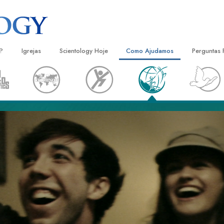
?
Igrejas
Scientology Hoje
Como Ajudamos
Perguntas 
Localizar uma Igreja
Inaugurações
O Caminho para a Felicidade
Antecedent
Livro
e Scientology
Igrejas Ideais de Scientology
Eventos de Scientology
Escolástica Aplicada
Dentro dum
Audi
ologists Dizem
Organizações Avançadas
David Miscavige — Líder Eclesiástico
Criminon
A Organiza
Conf
de Scientology
Base em Terra de Flag
Narconon
Filme
ogist
Freewinds
A Verdade sobre as Drogas
Serv
A levar Scientology ao Mundo
Unidos para os Direitos Humanos
s de Scientology
Comissão dos Cidadãos para os
anética
Direitos Humanos
Ministros Voluntários de Scientol