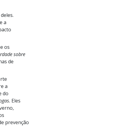
 deles.
e a
pacto
ue
os
erdade sobre
nas de
rte
re a
e do
ogas.
Eles
verno,
os
de prevenção