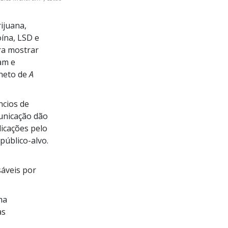
ijuana,
oína, LSD e
ra mostrar
am e
lheto de
A
ncios de
unicação dão
icações pelo
público-alvo.
sáveis por
ma
as