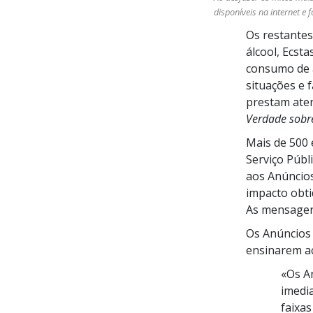
disponíveis na internet e
Os restantes
álcool, Ecsta
consumo de 
situações e 
prestam aten
Verdade sobr
Mais de
500 
Serviço Públ
aos Anúncios
impacto obti
As mensagen
Os Anúncios 
ensinarem ac
«Os A
imedia
faixas