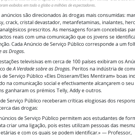
 foram exibidos em todo o globo a milhões de espectadores.
 anúncios são direcionados às drogas mais consumidas: mar
sy, crack, cristal devastador, metanfetaminas, inalantes, her
analgésicos prescritos. As mensagens foram concebidas pa
factos reais com uma comunicação que os jovens se identific
ção. Cada Anúncio de Serviço Público corresponde a um fo
e as Drogas.
estações
televisivas em cerca de
100 países
exibiram os Anú
ico de
A Verdade sobre as Drogas.
Peritos na indústria de com
 de Serviço Público «Eles Disseram/Eles Mentiram» boas ind
do na comunicação social e efectivamente alcançarem o seu
s ganharam os prémios Telly, Addy e outros.
de Serviço Público receberam críticas elogiosas dos respon
erca das drogas:
núncios de Serviço Público permitem aos estudantes de for
ta criar uma ligação, pois estes utilizam pessoas das mesm
 etárias e com os quais se podem identificar.»
— Professor,