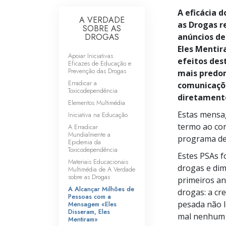
A eficácia 
A VERDADE
as Drogas r
SOBRE AS
DROGAS
anúncios de
Eles Menti
Apoiar Iniciativas
efeitos des
Eficazes de Educação e
Prevenção das Drogas
mais predo
Erradicar a
comunicaçõ
Toxicodependência
diretamente
Elementos Multimédia
Estas mensa
Iniciativa na Educação
termo ao con
A Erradicar
Mundialmente a
programa de
Epidemia da
Toxicodependência
Estes PSAs f
Materiais Educacionais
drogas e dim
Multimédia de A Verdade
sobre as Drogas
primeiros an
A Alcançar Milhões de
drogas: a cr
Pessoas com a
pesada não l
Mensagem «Eles
Disseram, Eles
mal nenhum 
Mentiram»