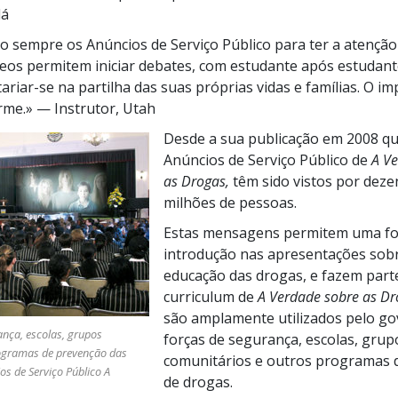
dá
zo sempre os Anúncios de Serviço Público para ter a atenção
deos permitem iniciar debates, com estudante após estudant
ariar-se
na partilha das suas próprias vidas e famílias. O im
rme.»
— Instrutor, Utah
Desde a sua publicação em
2008 q
Anúncios de Serviço Público de
A V
as Drogas,
têm sido vistos por deze
milhões de pessoas.
Estas mensagens permitem uma fo
introdução nas apresentações sob
educação das drogas, e fazem part
curriculum de
A Verdade sobre as Dr
são amplamente utilizados pelo go
ança, escolas, grupos
forças de segurança, escolas, grup
rogramas de prevenção das
comunitários e outros programas 
os de Serviço Público A
de drogas.