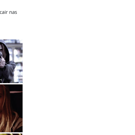
cair nas
TH