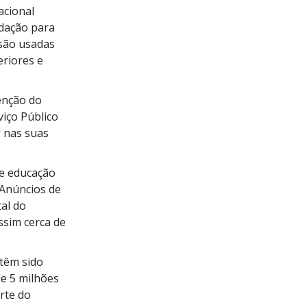
acional
ndação para
são usadas
eriores e
enção do
iço Público
s
nas suas
e educação
 Anúncios de
tal do
ssim cerca de
têm sido
de
5 milhões
rte do