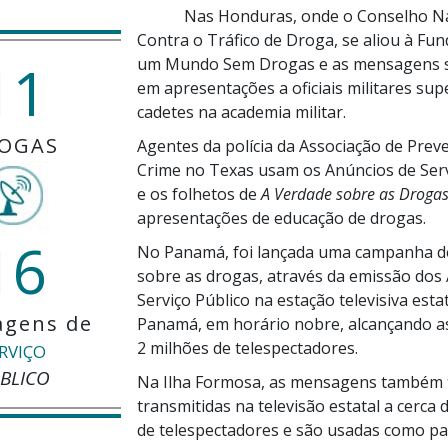
Nas Honduras, onde o Conselho N
Contra o Tráfico de Droga, se aliou à Fu
11
um Mundo Sem Drogas e as mensagens 
em apresentações a oficiais militares sup
cadetes na academia militar.
OGAS
Agentes da polícia da Associação de Prev
Crime no Texas usam os Anúncios de Serv
e os folhetos de
A Verdade sobre as Droga
apresentações de educação de drogas.
16
No Panamá, foi lançada uma campanha d
sobre as drogas, através da emissão dos
Serviço Público na estação televisiva esta
gens de
Panamá, em horário nobre, alcançando a
2 milhões
de telespectadores.
RVIÇO
BLICO
Na Ilha Formosa, as mensagens também 
transmitidas na televisão estatal a cerca 
de telespectadores e são usadas como pa