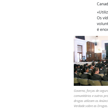
Cana
«Utili
Os ví
volunt
é eno
Governo, forças de segur
comunitários e outros p
drogas utilizam os Anúnci
Verdade sobre as Drogas.