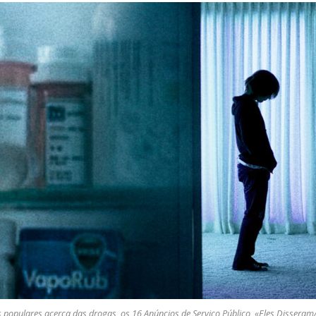
s populares acerca das drogas, os
16 Anúncios
de Serviço Público, «Eles Disseram