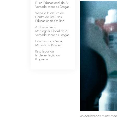
Filme Educacional de A
Verdade sobre as Drogas
Website Interativo de
Centro de Recursos
Educacionais
On-line
A Disseminar a
Mensagem Global de A
Verdade sobre as Drogas
Levar as Soluções a
Milhões de Pessoas
Resultados da
Implementação do
Programa
Ao desfazer os mitos mai