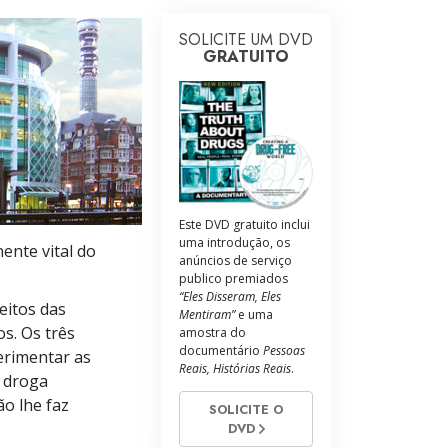
SOLICITE UM DVD
GRATUITO
Este DVD gratuito inclui
uma introdução, os
nte vital do
anúncios de serviço
publico premiados
“Eles Disseram, Eles
eitos das
Mentiram”
e uma
s. Os três
amostra do
documentário
Pessoas
erimentar as
Reais, Histórias Reais
.
a droga
o lhe faz
SOLICITE O
DVD