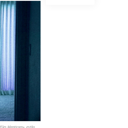
/Eles Mentiram», estão