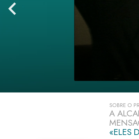
O que é a Grandez
SOBRE O 
A ALCA
MENSA
«ELES 