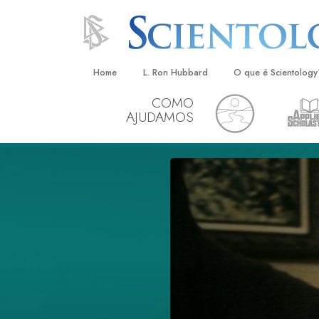
Home
L. Ron Hubbard
O que é Scientology
COMO
Crenças e Práticas
AJUDAMOS
Credos e Códigos d
Aquilo que os Scient
sobre Scientology
Conheça um Scientol
Dentro duma Igreja
Os Princípios Básico
Uma Introdução a Di
Amor e Ódio –