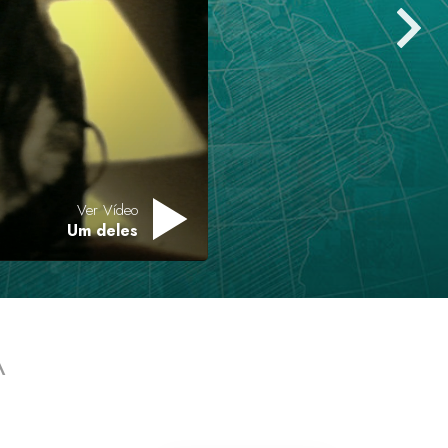
Respostas às Drogas
Crianças
Ferramentas para o Local do Trabalho
Ética e as Condições
A Causa da Supressão
Ver Vídeo
Investigações
Um deles
Bases da Organização
Fundamentos das Relações Públicas
Metas e Objetivos
A
A Tecnologia de Estudo
Comunicação