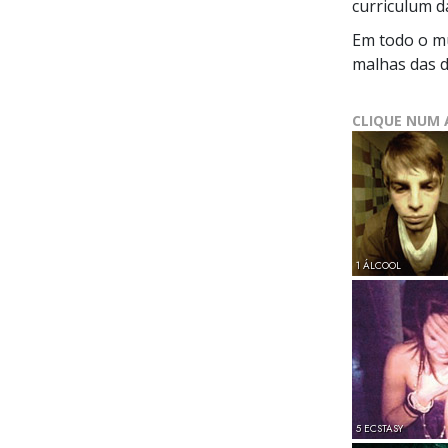
curriculum 
Em todo o mu
malhas das d
CLIQUE NUM 
1 ÁLCOOL
5 ECSTASY