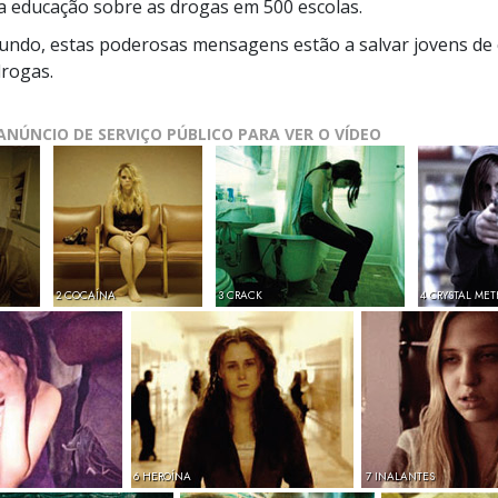
da educação sobre as drogas em
500 escolas.
ndo, estas poderosas mensagens estão a salvar jovens de 
rogas.
ANÚNCIO DE SERVIÇO PÚBLICO PARA VER O VÍDEO
2 COCAÍNA
3 CRACK
4 CRYSTAL ME
6 HEROÍNA
7 INALANTES