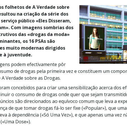
dos folhetos de A Verdade sobre
esultou na criação da série dos
 serviço público «Eles Disseram,
ram». Com imagens sombrias dos
trutivos das «drogas da moda»
minantes, os
16 PSAs
são
es muito modernas dirigidos
 à juventude.
gens podem efectivamente pôr
sumo de drogas pela primeira vez e constituem um compone
 A Verdade sobre as Drogas.
oram concebidos para criar uma sensibilização acerca dos ef
inuir o consumo de drogas onde quer que sejam transmitido
úncios são direcionados ao equívoco comum que leva a exp
ença de que tomar drogas
fá-lo
ser fixe («Popular»), que um
eva à dependência («Só Uma Vez»), e que apenas uma vez nã
(«Uma Dose»).